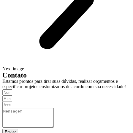
Next image
Contato
Estamos prontos para tirar suas dúvidas, realizar orçamentos e
especificar projetos customizados de acordo com sua necessidade!
Enviar