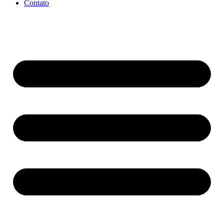
Contato