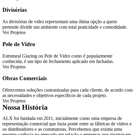
Divisórias
As divisórias de vidro representam uma ótima opção a quem
pretende dividir um ambiente com total praticidade e comodidade.
Ver Projetos
Pele de Vidro
Estrutural Glazing ou Pele de Vidro como é popularmente
conhecida, é um tipo de fechamento aplicado em fachadas.
Ver Projetos
Obras Comerciais
Oferecemos soluções customizadas para cada cliente, de acordo com
as necessidades e objetivos específicos de cada projeto.
Ver Projetos
Nossa História
ALX foi fundada em 2011, inicialmente como uma empresa de
representação comercial que fazia ponte entre as fábricas de vidros e
os distribuidores e as construtoras. Percebemos que existia uma
enorme carência no mercado em relação a empresas que inspiravam