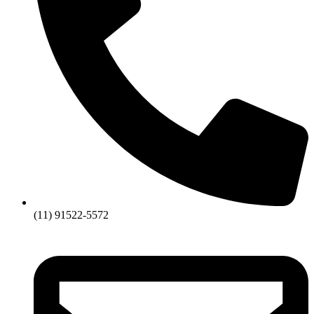
(11) 91522-5572