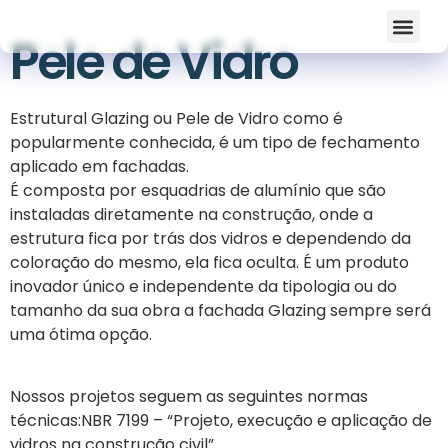
1 win
mostbet casino
1 win
pin up kz
parimatch
mostbet casino
1win
pin up kz
pin-up casino
1 вин авиатор
pin up casino
pin-up
luckyjey
parimatch
1win
1win casino
1win slot
mostbet
1win slots
mostbet
4rabet
1win casino
4rabet
1win aviator
mosbet
lucky jet
lucky jet casino
1win aviator
pin up bet
aviator
4rabet bangladesh
mostbet
1 win casino
pin-up
mostbet casino
lucky jet online
lacky jet
mostbet
mosbet
mostbet
1 win
pin up
pinup login
1 win aviator
mostbet casino
мостбет
4r bet
mostbet kz
slot 1win
mostbet
pin up
NOSSA HISTÓ
Pele de Vidro
Estrutural Glazing ou Pele de Vidro como é
popularmente conhecida, é um tipo de fechamento
aplicado em fachadas.
É composta por esquadrias de alumínio que são
instaladas diretamente na construção, onde a
estrutura fica por trás dos vidros e dependendo da
coloração do mesmo, ela fica oculta. É um produto
inovador único e independente da tipologia ou do
tamanho da sua obra a fachada Glazing sempre será
uma ótima opção.
Nossos projetos seguem as seguintes normas
técnicas:NBR 7199 – “Projeto, execução e aplicação de
vidros na construção civil”