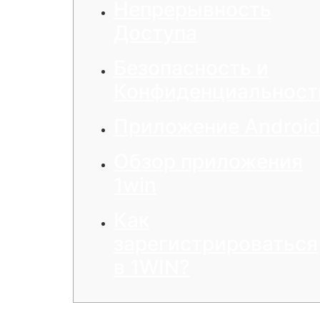
Непрерывность
Доступа
Безопасность и
Конфиденциальност
Приложение Androi
Обзор приложения
1win
Как
зарегистрироваться
в 1WIN?