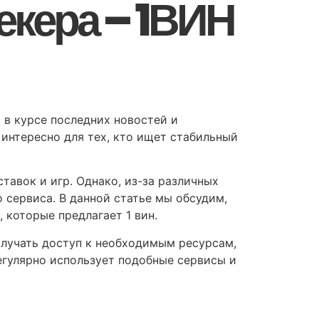
екера – 1ВИН
 в курсе последних новостей и
интересно для тех, кто ищет стабильный
тавок и игр. Однако, из-за различных
 сервиса. В данной статье мы обсудим,
которые предлагает 1 вин.
олучать доступ к необходимым ресурсам,
егулярно использует подобные сервисы и