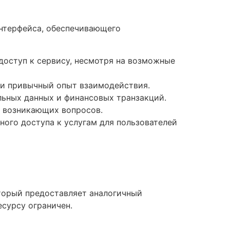
нтерфейса, обеспечивающего
доступ к сервису, несмотря на возможные
 и привычный опыт взаимодействия.
льных данных и финансовых транзакций.
е возникающих вопросов.
ного доступа к услугам для пользователей
торый предоставляет аналогичный
есурсу ограничен.