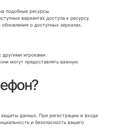
на подобные ресурсы.
ступных вариантах доступа к ресурсу.
 обновления о доступных зеркалах.
с другими игроками.
к они могут предоставлять важную
лефон?
 защиты данных. При регистрации и входе
нциальность и безопасность вашего