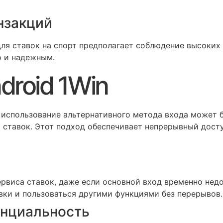
нзакций
для ставок на спорт предполагает соблюдение высоких 
о и надежным.
roid 1Win
 использование альтернативного метода входа может 
м ставок. Этот подход обеспечивает непрерывный дост
ервиса ставок, даже если основной вход временно недо
вки и пользоваться другими функциями без перерывов.
енциальность