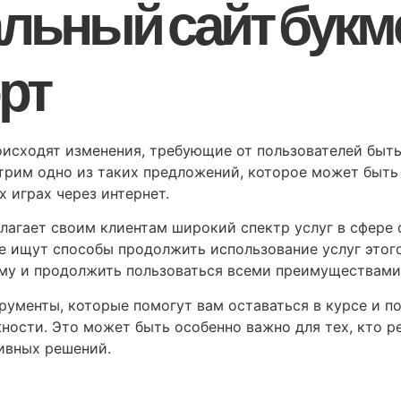
льный сайт букм
орт
оисходят изменения, требующие от пользователей быть
трим одно из таких предложений, которое может быть 
 играх через интернет.
длагает своим клиентам широкий спектр услуг в сфере с
е ищут способы продолжить использование услуг этого
му и продолжить пользоваться всеми преимуществами, 
ументы, которые помогут вам оставаться в курсе и п
ости. Это может быть особенно важно для тех, кто р
тивных решений.