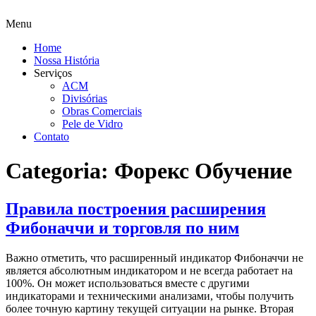
Menu
Home
Nossa História
Serviços
ACM
Divisórias
Obras Comerciais
Pele de Vidro
Contato
Categoria:
Форекс Обучение
Правила построения расширения
Фибоначчи и торговля по ним
Важно отметить, что расширенный индикатор Фибоначчи не
является абсолютным индикатором и не всегда работает на
100%. Он может использоваться вместе с другими
индикаторами и техническими анализами, чтобы получить
более точную картину текущей ситуации на рынке. Вторая