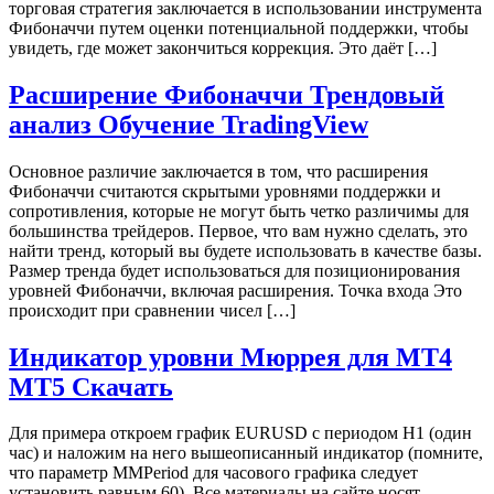
торговая стратегия заключается в использовании инструмента
Фибоначчи путем оценки потенциальной поддержки, чтобы
увидеть, где может закончиться коррекция. Это даёт […]
Расширение Фибоначчи Трендовый
анализ Обучение TradingView
Основное различие заключается в том, что расширения
Фибоначчи считаются скрытыми уровнями поддержки и
сопротивления, которые не могут быть четко различимы для
большинства трейдеров. Первое, что вам нужно сделать, это
найти тренд, который вы будете использовать в качестве базы.
Размер тренда будет использоваться для позиционирования
уровней Фибоначчи, включая расширения. Точка входа Это
происходит при сравнении чисел […]
Индикатор уровни Мюррея для МТ4
МТ5 Скачать
Для примера откроем график EURUSD с периодом Н1 (один
час) и наложим на него вышеописанный индикатор (помните,
что параметр MMPeriod для часового графика следует
установить равным 60). Все материалы на сайте носят