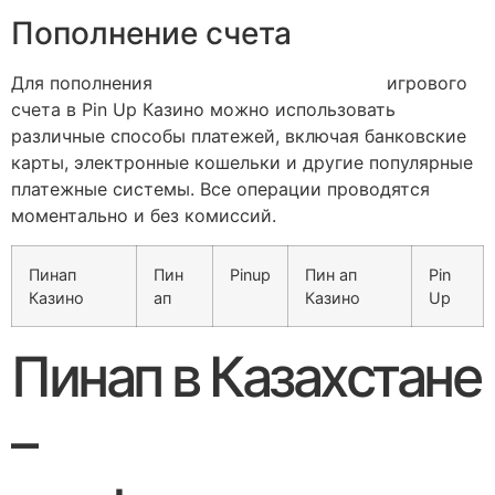
Пополнение счета
Для пополнения
pin up официальный сайт
игрового
счета в Pin Up Казино можно использовать
различные способы платежей, включая банковские
карты, электронные кошельки и другие популярные
платежные системы. Все операции проводятся
моментально и без комиссий.
Пинап
Пин
Pinup
Пин ап
Pin
Казино
ап
Казино
Up
Пинап в Казахстане
–