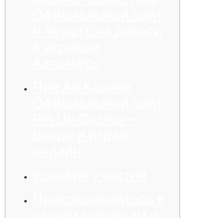
Официальный сайт
ᐈ Играть на деньги
в игровые
Автоматы
Пин Ап Казино
Официальный сайт
Pin Up Casino –
Входи и играй
онлайн
Условия участия
Присоединяйтесь к
нашим турнирам и