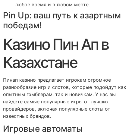
любое время и в любом месте.
Pin Up: ваш путь к азартным
победам!
Казино Пин Ап в
Казахстане
Пинап казино предлагает игрокам огромное
разнообразие игр и слотов, которые подойдут как
опытным гэмблерам, так и новичкам. У нас вы
найдете самые популярные игры от лучших
провайдеров, включая популярные слоты от
известных брендов.
Игровые автоматы