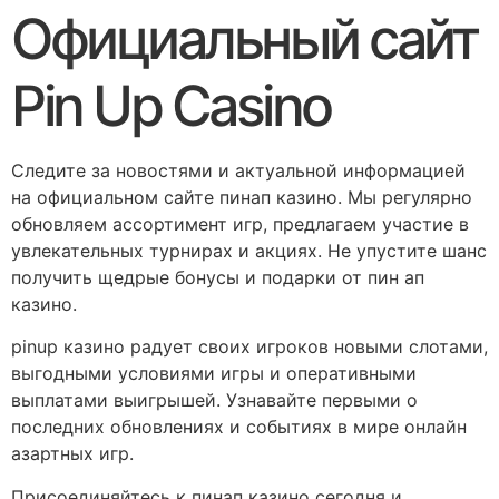
Официальный сайт
Pin Up Casino
Следите за новостями и актуальной информацией
на официальном сайте пинап казино. Мы регулярно
обновляем ассортимент игр, предлагаем участие в
увлекательных турнирах и акциях. Не упустите шанс
получить щедрые бонусы и подарки от пин ап
казино.
pinup казино радует своих игроков новыми слотами,
выгодными условиями игры и оперативными
выплатами выигрышей. Узнавайте первыми о
последних обновлениях и событиях в мире онлайн
азартных игр.
Присоединяйтесь к пинап казино сегодня и