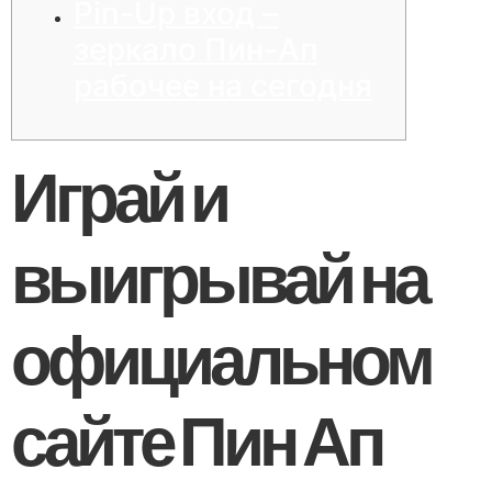
Pin-Up вход –
зеркало Пин-Ап
рабочее на сегодня
Играй и
выигрывай на
официальном
сайте Пин Ап