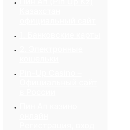
Пин Ап (Pin Up Kz)
Казахстан
официальный сайт
1. Банковские карты
2. Электронные
кошельки
Pin-Up Casino –
Официальный сайт
в России
Пин Ап казино
онлайн
Регистрация, вход