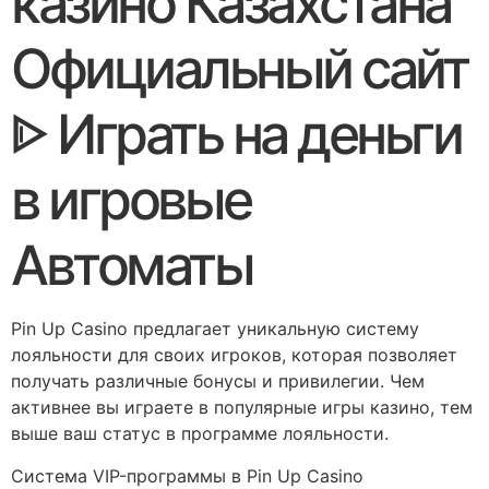
казино Казахстана
Официальный сайт
ᐈ Играть на деньги
в игровые
Автоматы
Pin Up Casino предлагает уникальную систему
лояльности для своих игроков, которая позволяет
получать различные бонусы и привилегии. Чем
активнее вы играете в популярные игры казино, тем
выше ваш статус в программе лояльности.
Система VIP-программы в Pin Up Casino