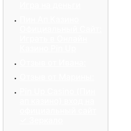
Игра на деньги
Пин Ап Казино
Официальный Сайт:
Играть в Онлайн
Казино Pin Up
Отзыв от Ивана:
Отзыв от Марины:
Pin Up Casino (Пин
ап казино) вход на
официальный сайт
✓ Зеркало