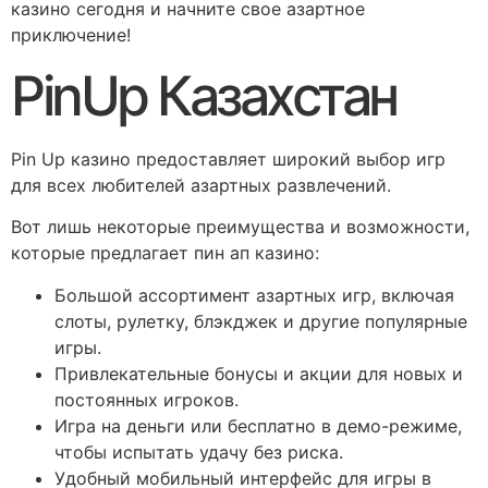
казино сегодня и начните свое азартное
приключение!
PinUp Казахстан
Pin Up казино предоставляет широкий выбор игр
для всех любителей азартных развлечений.
Вот лишь некоторые преимущества и возможности,
которые предлагает пин ап казино:
Большой ассортимент азартных игр, включая
слоты, рулетку, блэкджек и другие популярные
игры.
Привлекательные бонусы и акции для новых и
постоянных игроков.
Игра на деньги или бесплатно в демо-режиме,
чтобы испытать удачу без риска.
Удобный мобильный интерфейс для игры в