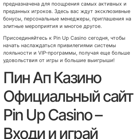
предназначена для поощрения самых активных и
преданных игроков. Здесь вас ждут эксклюзивные
бонусы, персональные менеджеры, приглашения на
элитные мероприятия и многое другое.
Присоединяйтесь к Pin Up Casino сегодня, чтобы
начать наслаждаться привилегиями системы
лояльности и VIP-программы, получая еще больше
удовольствия от игры и большие выигрыши!
Пин Ап Казино
Официальный сайт
Pin Up Casino –
Входи и играй