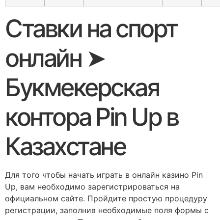
Ставки на спорт
онлайн ➤
Букмекерская
контора Pin Up в
Казахстане
Для того чтобы начать играть в онлайн казино Pin
Up, вам необходимо зарегистрироваться на
официальном сайте. Пройдите простую процедуру
регистрации, заполнив необходимые поля формы с