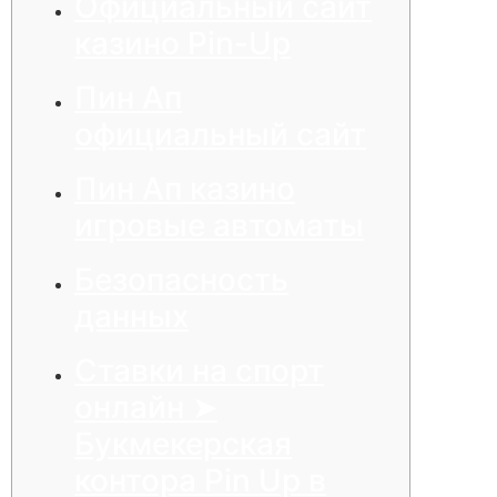
Официальный сайт
казино Pin-Up
Пин Ап
официальный сайт
Пин Ап казино
игровые автоматы
Безопасность
данных
Ставки на спорт
онлайн ➤
Букмекерская
контора Pin Up в