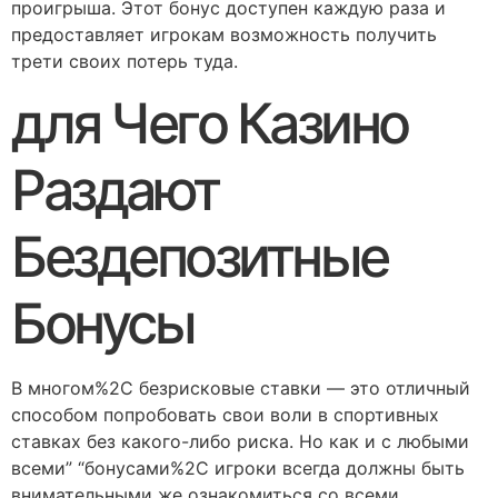
проигрыша. Этот бонус доступен каждую раза и
предоставляет игрокам возможность получить
трети своих потерь туда.
для Чего Казино
Раздают
Бездепозитные
Бонусы
В многом%2C безрисковые ставки — это отличный
способом попробовать свои воли в спортивных
ставках без какого-либо риска. Но как и с любыми
всеми” “бонусами%2C игроки всегда должны быть
внимательными же ознакомиться со всеми