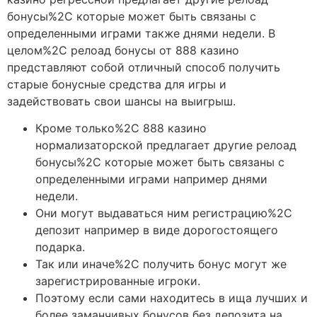
бонусы%2C которые может быть связаны с
определенными играми также днями недели. В
целом%2C релоад бонусы от 888 казино
представляют собой отличный способ получить
старые бонусные средства для игры и
задействовать свои шансы на выигрыш.
Кроме только%2C 888 казино
нормализаторской предлагает другие релоад
бонусы%2C которые может быть связаны с
определенными играми например днями
недели.
Они могут выдаваться ним регистрацию%2C
депозит например в виде дорогостоящего
подарка.
Так или иначе%2C получить бонус могут же
зарегистрированные игроки.
Поэтому если сами находитесь в ища лучших и
более заманчивых бонусов без депозита на