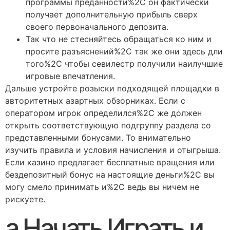
программы преданности%2C он фактически
получает дополнительную прибыль сверх
своего первоначального депозита.
Так что не стесняйтесь обращаться ко ним и
просите разъяснений%2C так же они здесь дли
того%2C чтобы севилестр получили наилучшие
игровые впечатления.
Дальше устройте розыски подходящей площадки в
авторитетных азартных обзорниках. Если с
оператором игрок определился%2C же должен
открыть соответствующую подгруппу раздела со
представленными бонусами. То внимательно
изучить правила и условия начисления и отыгрыша.
Если казино предлагает бесплатные вращения или
бездепозитный бонус на настоящие деньги%2C вы
могу смело принимать и%2C ведь вы ничем не
рискуете.
а Начать Играть и