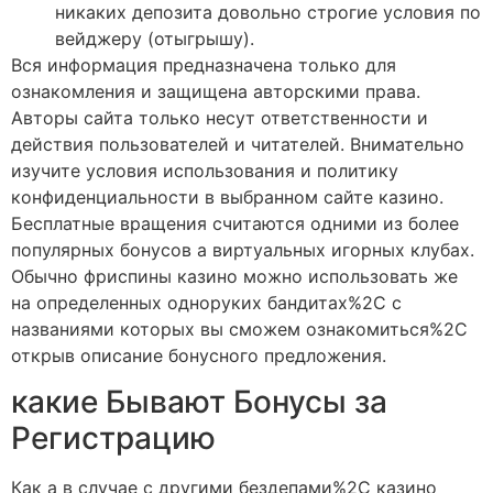
никаких депозита довольно строгие условия по
вейджеру (отыгрышу).
Вся информация предназначена только для
ознакомления и защищена авторскими права.
Авторы сайта только несут ответственности и
действия пользователей и читателей. Внимательно
изучите условия использования и политику
конфиденциальности в выбранном сайте казино.
Бесплатные вращения считаются одними из более
популярных бонусов а виртуальных игорных клубах.
Обычно фриспины казино можно использовать же
на определенных одноруких бандитах%2C с
названиями которых вы сможем ознакомиться%2C
открыв описание бонусного предложения.
какие Бывают Бонусы за
Регистрацию
Как а в случае с другими бездепами%2C казино