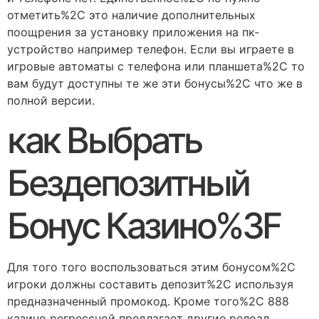
отметить%2C это наличие дополнительных
поощрения за установку приложения на пк-
устройство например телефон. Если вы играете в
игровые автоматы с телефона или планшета%2C то
вам будут доступны те же эти бонусы%2C что же в
полной версии.
как Выбрать
Бездепозитный
Бонус Казино%3F
Для того того воспользоваться этим бонусом%2C
игроки должны составить депозит%2C используя
предназначенный промокод. Кроме того%2C 888
казино регрессной предлагает другие релоад