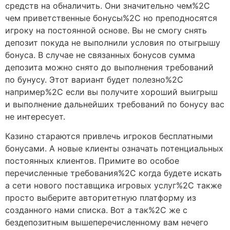
средств на обналичить. Они значительно чем%2C
чем приветственные бонусы%2C но преподносятся
игроку на постоянной основе. Вы не смогу снять
депозит покуда не выполнили условия по отыгрышу
бонуса. В случае не связанных бонусов сумма
депозита можно снято до выполнения требований
по бунусу. Этот вариант будет полезно%2C
например%2C если вы получите хороший выигрыш
и выполнение дальнейших требований по бонусу вас
не интересует.
Казино стараются привлечь игроков бесплатными
бонусами. А новые клиенты означать потенциальных
постоянных клиентов. Примите во особое
перечисленные требования%2C когда будете искать
а сети нового поставщика игровых услуг%2C также
просто выберите авторитетную платформу из
созданного нами списка. Вот а так%2C же с
бездепозитным вышеперечисленному вам нечего