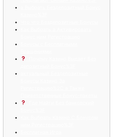
а Выбрать Бездепозитный Бонус
Казино%3F
Что что Бездепозитные Бонусы
Как Выбрать а Активировать
Бонус ним Регистрацию
Бонусы с Бесплатными
Вращениями
Почему Казино Выдает Без
депозитный Бонус%3F
актуальный Бездепозитные
Бонусы Казино За
Регистрацию%2C а Также
Приветственные Бонус-пакеты
Где Найти Без банковский
Бонус%3F
Как Выбрать Казино С Бонусом
ним Регистрацию%3F
Бесплатная Игра