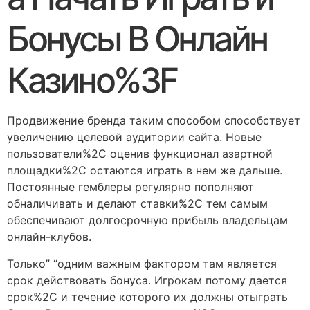
Бонусы В Онлайн
Казино%3F
Продвижение бренда таким способом способствует
увеличению целевой аудитории сайта. Новые
пользователи%2C оценив функционал азартной
площадки%2C остаются играть в нем же дальше.
Постоянные гемблеры регулярно пополняют
обналичивать и делают ставки%2C тем самым
обеспечивают долгосрочную прибыль владельцам
онлайн-клубов.
Только” “одним важным фактором там является
срок действовать бонуса. Игрокам потому дается
срок%2C и течение которого их должны отыграть