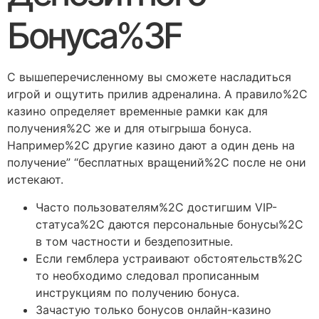
Бонуса%3F
С вышеперечисленному вы сможете насладиться
игрой и ощутить прилив адреналина. А правило%2C
казино определяет временные рамки как для
получения%2C же и для отыгрыша бонуса.
Например%2C другие казино дают а один день на
получение” “бесплатных вращений%2C после не они
истекают.
Часто пользователям%2C достигшим VIP-
статуса%2C даются персональные бонусы%2C
в том частности и бездепозитные.
Если гемблера устраивают обстоятельств%2C
то необходимо следовал прописанным
инструкциям по получению бонуса.
Зачастую только бонусов онлайн-казино