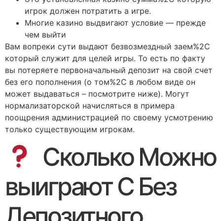
игрок должен потратить а игре.
Многие казино выдвигают условие — прежде
чем выйти
Вам вопреки сути выдают безвозмездный заем%2C
который служит для целей игры. То есть по факту
вы потеряете первоначальный депозит на свой счет
без его пополнения (о том%2C в любом виде он
может выдаваться – посмотрите ниже). Могут
нормализаторской начисляться в примера
поощрения администрацией по своему усмотрению
только существующим игрокам.
Сколько Можно
выиграют С Без
Депозитного