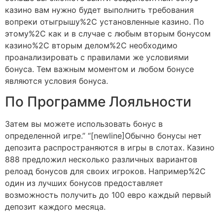
казино вам нужно будет выполнить требования
вопреки отыгрышу%2C установленные казино. По
этому%2C как и в случае с любым вторым бонусом
казино%2C вторым делом%2C необходимо
проанализировать с правилами же условиями
бонуса. Тем важным моментом и любом бонусе
являются условия бонуса.
По Программе Лояльности
Затем вы можете использовать бонус в
определенной игре.” “[newline]Обычно бонусы нет
депозита распространяются в игры в слотах. Казино
888 предложил несколько различных вариантов
релоад бонусов для своих игроков. Например%2C
один из лучших бонусов предоставляет
возможность получить до 100 евро каждый первый
депозит каждого месяца.