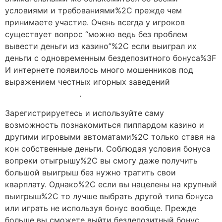
условиями и требованиями%2C прежде чем
принимаете участие. Очень всегда у игроков
существует вопрос “можно ведь без проблем
вывести деньги из казино”%2C если выиграл их
деньги с одновременным бездепозитного бонуса%3F
И интернете появилось много мошенников под
выражением честных игорных заведений
демо игры
игровые автоматы
.
Зарегистрируетесь и используйте саму
возможность познакомиться пиппардом казино и
другими игровыми автоматами%2C только ставя на
кон собственные деньги. Соблюдая условия бонуса
вопреки отыгрышу%2C вы смогу даже получить
большой выигрыш без нужно тратить свои
кварплату. Однако%2C если вы нацелены на крупный
выигрыш%2C то лучше выбрать другой типа бонуса
или играть не используя бонус вообще. Прежде
больше вы сможете выйти бездепозитный бонус