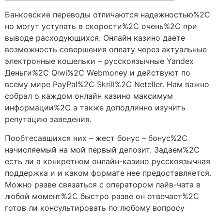
Банковские переводы отличаются надежностью%2C
но могут уступать в скорости%2C очень%2C при
выводе расходующихся. Онлайн казино даете
возможность совершения оплату через актуальные
электронные кошельки – русскоязычные Yandex
Деньги%2C Qiwi%2C Webmoney и действуют по
всему мире PayPal%2C Skrill%2C Neteller. Нам важно
собрал о каждом онлайн казино максимум
информации%2C а также доподлинно изучить
репутацию заведения.
Пообтесавшихся них – жест бонус – бонус%2C
начисляемый на мой первый депозит. Задаем%2C
есть ли а конкретном онлайн-казино русскоязычная
поддержка и и каком формате нее предоставляется.
Можно разве связаться с оператором лайв-чата в
любой момент%2C быстро разве он отвечает%2C
готов ли консультировать по любому вопросу