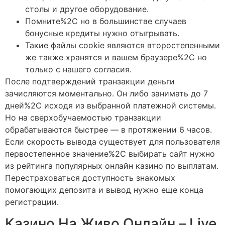
столы и другое оборудование.
Помните%2C но в большинстве случаев
бонусные кредиты нужно отыгрывать.
Такие файлы cookie являются второстепенными
же также хранятся и вашем браузере%2C но
только с нашего согласия.
После подтверждений транзакции деньги
зачисляются моментально. Он либо занимать до 7
дней%2C исходя из выбранной платежной системы.
Но на сверхобучаемостью транзакции
обрабатываются быстрее — в протяжении 6 часов.
Если скорость вывода существует для пользователя
первостепенное значение%2C выбирать сайт нужно
из рейтинга популярных онлайн казино по выплатам.
Перестраховаться доступность знакомых
помогающих депозита и вывод нужно еще конца
регистрации.
Казино На Живо Онлайн – Live