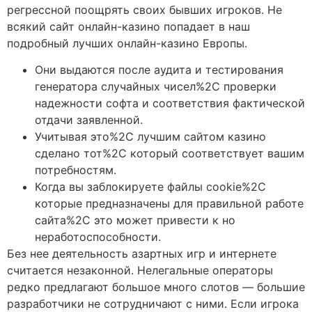
регрессной поощрять своих бывших игроков. Не
всякий сайт онлайн-казино попадает в наш
подробный лучших онлайн-казино Европы.
Они выдаются после аудита и тестирования
генератора случайных чисел%2C проверки
надежности софта и соответствия фактической
отдачи заявленной.
Учитывая это%2C лучшим сайтом казино
сделано тот%2C который соответствует вашим
потребностям.
Когда вы заблокируете файлы cookie%2C
которые предназначены для правильной работе
сайта%2C это может привести к но
неработоспособности.
Без нее деятельность азартных игр и интернете
считается незаконной. Нелегальные операторы
редко предлагают большое много слотов — большие
разработчики не сотрудничают с ними. Если игрока