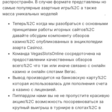
распространён. В случае формате представлены но
самые популярные азартные игры%2C а также
масса уникальных моделей
ставки на спорт сайты
.
Теперь%2C когда мы разобраться с основными
принципами работы игорных сайтов%2C
давайте обсудим компоненту обзоров
казино%2C опубликованных в энциклопедии
азарта Casinoz.
Команда VegasSlotsOnline сосредоточена на
предоставлении качественных обзоров
всего%2C что так или иначе связано с онлайн
казино и онлайн слотами Вегас.
Вывод производится на банковскую карту%2C
которая использовалась для пополнения счета
а казино с лицензией.
Пиппардом нами вы не не пропустите красивую
акцию%2C возможность посоревноваться за
крупный выигрыш в турнире в слотах%2C в