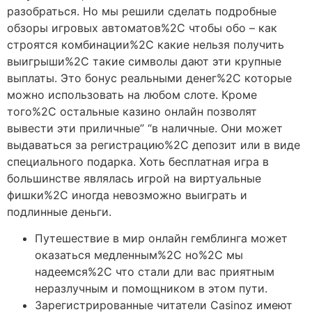
разобраться. Но мы решили сделать подробные
обзоры игровых автоматов%2C чтобы обо – как
строятся комбинации%2C какие нельзя получить
выигрыши%2C такие символы дают эти крупные
выплаты. Это бонус реальными денег%2C которые
можно использовать на любом слоте. Кроме
того%2C остальные казино онлайн позволят
вывести эти приличные” “в наличные. Они может
выдаваться за регистрацию%2C депозит или в виде
специального подарка. Хоть бесплатная игра в
большинстве являлась игрой на виртуальные
фишки%2C иногда невозможно выиграть и
подлинные деньги.
Путешествие в мир онлайн гемблинга может
оказаться медленным%2C но%2C мы
надеемся%2C что стали дли вас приятным
неразлучным и помощником в этом пути.
Зарегистрированные читатели Casinoz имеют