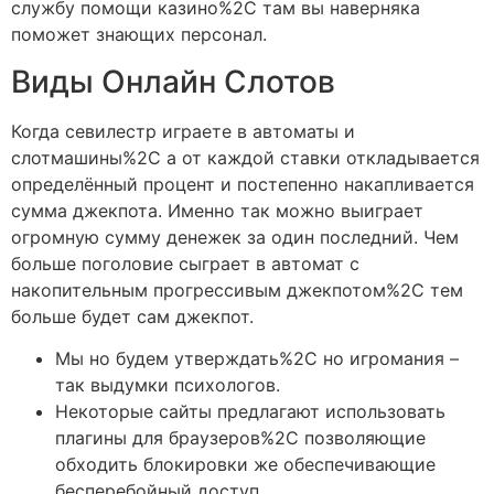
службу помощи казино%2C там вы наверняка
поможет знающих персонал.
Виды Онлайн Слотов
Когда севилестр играете в автоматы и
слотмашины%2C а от каждой ставки откладывается
определённый процент и постепенно накапливается
сумма джекпота. Именно так можно выиграет
огромную сумму денежек за один последний. Чем
больше поголовие сыграет в автомат с
накопительным прогрессивым джекпотом%2C тем
больше будет сам джекпот.
Мы но будем утверждать%2C но игромания –
так выдумки психологов.
Некоторые сайты предлагают использовать
плагины для браузеров%2C позволяющие
обходить блокировки же обеспечивающие
бесперебойный доступ.