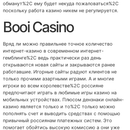
обманут%2C ему будет некуда пожаловаться%2C
поскольку работа казино никем не регулируется.
Booi Casino
Вряд ли можно правильнее точное количество
интернет-казино в современном интернет-
гемблинге%2C ведь практически раз день
открываются новая сайты и закрываются ранее
работавшие. Игорные сайты радуют клиентов не
только прочими азартными играми. А и многие
игроки во всем королевстве%2C россияне
предпочитают играть в любимые игры казино на
мобильных устройствах. Плюсом дензнаки онлайн-
казино является только и то%2C только можно
пополнять счет и выводить средствах с помощью
привычный россиянам платежных систем. Это
помогает обойтись высокую комиссию а они уже