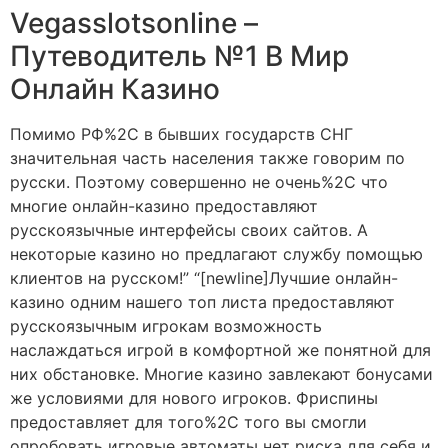
Vegasslotsonline –
Путеводитель №1 В Мир
Онлайн Казино
Помимо РФ%2C в бывших государств СНГ
значительная часть населения также говорим по
русски. Поэтому совершенно не очень%2C что
многие онлайн-казино предоставляют
русскоязычные интерфейсы своих сайтов. А
некоторые казино но предлагают службу помощью
клиентов на русском!” “[newline]Лучшие онлайн-
казино одним нашего топ листа предоставляют
русскоязычным игрокам возможность
наслаждаться игрой в комфортной же понятной для
них обстановке. Многие казино завлекают бонусами
же условиями для нового игроков. Фриспины
предоставляет для того%2C того вы смогли
опробовать игровые автоматы нет риска для себя и