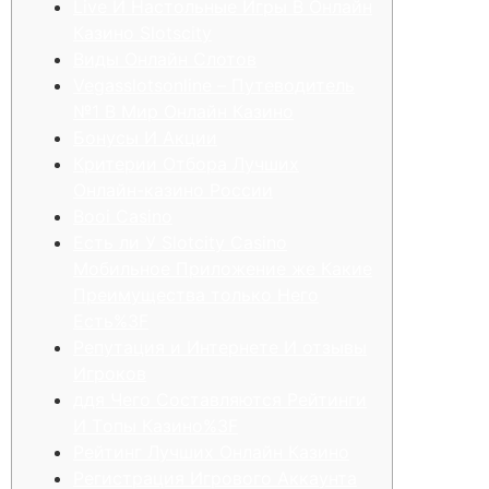
Live И Настольные Игры В Онлайн
Казино Slotscity
Виды Онлайн Слотов
Vegasslotsonline – Путеводитель
№1 В Мир Онлайн Казино
Бонусы И Акции
Критерии Отбора Лучших
Онлайн-казино России
Booi Casino
Есть ли У Slotcity Casino
Мобильное Приложение же Какие
Преимущества только Него
Есть%3F
Репутация и Интернете И отзывы
Игроков
ддя Чeгo Cocтaвляютcя Peйтинги
И Тoпы Кaзинo%3F
Peйтинг Лучшиx Oнлaйн Кaзинo
Регистрация Игрового Аккаунта