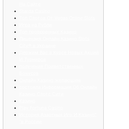
На Сайте
Starda Casino
Топ Слотов От Vegas Online Slots
Игра на Рубли
Топ проверенных Казино
Лицензия Онлайн Казино Slots
City® в Украине
Держим Вас а Курсе Новых Акций
И Турниров
получение Приветственных
Бонусов
Онлайн Казино желающим
состояла Информация Об Онлайн
Казино Слотс Сити
Казино
Play Fortuna Casino
История Азартных Игр И Казино”
“в России