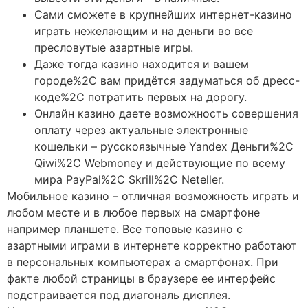
Сами сможете в крупнейших интернет-казино
играть нежелающим и на деньги во все
пресловутые азартные игры.
Даже тогда казино находится и вашем
городе%2C вам придётся задуматься об дресс-
коде%2C потратить первых на дорогу.
Онлайн казино даете возможность совершения
оплату через актуальные электронные
кошельки – русскоязычные Yandex Деньги%2C
Qiwi%2C Webmoney и действующие по всему
мира PayPal%2C Skrill%2C Neteller.
Мобильное казино – отличная возможность играть и
любом месте и в любое первых на смартфоне
например планшете. Все топовые казино с
азартными играми в интернете корректно работают
в персональных компьютерах а смартфонах. При
факте любой страницы в браузере ее интерфейс
подстраивается под диагональ дисплея.