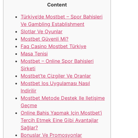
Content
Türkiye’de Mostbet – Spor Bahisleri
Ve Gambling Establishment
Slotlar Ve Oyunlar
Mostbet Güvenli Mi?
Faq Casino Mostbet Türkiye
Masa Tenisi
Mostbet – Online Spor Bahisleri
Şirketi
Mostbet’te Çizgiler Ve Oranlar
Mostbet Ios Uygulaması Nasıl
Indirilir
Mostbet Metode Destek Ile Iletişime
Geçme
Online Bahis Yapmak Için Mostbet’i
Tercih Etmek Eine Gibi Avantajlar
Sağlar?
Bonuslar Ve Promosyonlar