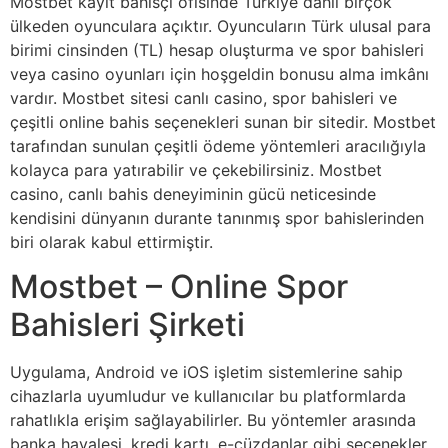
Mostbet kayit bahisçi ofisinde Türkiye dahil birçok
ülkeden oyunculara açıktır. Oyuncuların Türk ulusal para
birimi cinsinden (TL) hesap oluşturma ve spor bahisleri
veya casino oyunları için hoşgeldin bonusu alma imkânı
vardır. Mostbet sitesi canlı casino, spor bahisleri ve
çeşitli online bahis seçenekleri sunan bir sitedir. Mostbet
tarafından sunulan çeşitli ödeme yöntemleri aracılığıyla
kolayca para yatırabilir ve çekebilirsiniz. Mostbet
casino, canlı bahis deneyiminin gücü neticesinde
kendisini dünyanın durante tanınmış spor bahislerinden
biri olarak kabul ettirmiştir.
Mostbet – Online Spor
Bahisleri Şirketi
Uygulama, Android ve iOS işletim sistemlerine sahip
cihazlarla uyumludur ve kullanıcılar bu platformlarda
rahatlıkla erişim sağlayabilirler. Bu yöntemler arasında
banka havalesi, kredi kartı, e-cüzdanlar gibi seçenekler