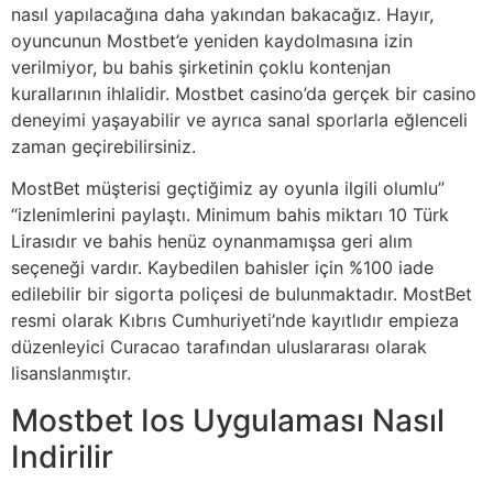
nasıl yapılacağına daha yakından bakacağız. Hayır,
oyuncunun Mostbet’e yeniden kaydolmasına izin
verilmiyor, bu bahis şirketinin çoklu kontenjan
kurallarının ihlalidir. Mostbet casino’da gerçek bir casino
deneyimi yaşayabilir ve ayrıca sanal sporlarla eğlenceli
zaman geçirebilirsiniz.
MostBet müşterisi geçtiğimiz ay oyunla ilgili olumlu”
“izlenimlerini paylaştı. Minimum bahis miktarı 10 Türk
Lirasıdır ve bahis henüz oynanmamışsa geri alım
seçeneği vardır. Kaybedilen bahisler için %100 iade
edilebilir bir sigorta poliçesi de bulunmaktadır. MostBet
resmi olarak Kıbrıs Cumhuriyeti’nde kayıtlıdır empieza
düzenleyici Curacao tarafından uluslararası olarak
lisanslanmıştır.
Mostbet Ios Uygulaması Nasıl
Indirilir