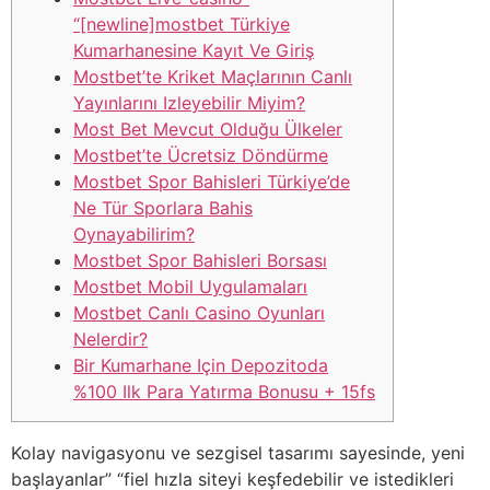
“[newline]mostbet Türkiye
Kumarhanesine Kayıt Ve Giriş
Mostbet’te Kriket Maçlarının Canlı
Yayınlarını Izleyebilir Miyim?
Most Bet Mevcut Olduğu Ülkeler
Mostbet’te Ücretsiz Döndürme
Mostbet Spor Bahisleri Türkiye’de
Ne Tür Sporlara Bahis
Oynayabilirim?
Mostbet Spor Bahisleri Borsası
Mostbet Mobil Uygulamaları
Mostbet Canlı Casino Oyunları
Nelerdir?
Bir Kumarhane Için Depozitoda
%100 Ilk Para Yatırma Bonusu + 15fs
Kolay navigasyonu ve sezgisel tasarımı sayesinde, yeni
başlayanlar” “fiel hızla siteyi keşfedebilir ve istedikleri