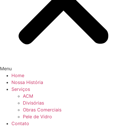
Menu
Home
Nossa História
Serviços
ACM
Divisórias
Obras Comerciais
Pele de Vidro
Contato