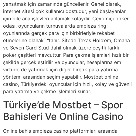
yansıtmak için zamanında güncellenir. Genel olarak,
internet sitesi çok kullanıcı dostudur, yeni başlayanlar
için bile ana işlevleri anlamak kolaydır. Çevrimiçi poker
odası, oyuncuların turnuvalarda empieza ring
oyunlarında gerçek para için birbirleriyle rekabet
etmelerine olanak” “tanır. Sitede Texas Hold’em, Omaha
ve Seven Card Stud dahil olmak üzere çeşitli farklı
poker çeşitleri mevcuttur. Para çekme işlemleri hızlı bir
şekilde gerçekleştirilir ve oyuncular, hesaplarına em
virtude de yatırmak için diğer birçok para yatırma
yöntemi arasından seçim yapabilir. Mostbet online
casino, Türkiye’deki oyuncular için hızlı, kolay ve güvenli
para yatırma ve çekme işlemleri sunar.
Türkiye’de Mostbet – Spor
Bahisleri Ve Online Casino
Online bahis empieza casino platformları arasında