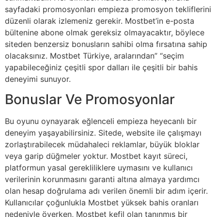
sayfadaki promosyonları empieza promosyon tekliflerini
düzenli olarak izlemeniz gerekir. Mostbet’in e-posta
bültenine abone olmak gereksiz olmayacaktır, böylece
siteden benzersiz bonusların sahibi olma fırsatına sahip
olacaksınız. Mostbet Türkiye, aralarından” “seçim
yapabileceğiniz çeşitli spor dalları ile çeşitli bir bahis
deneyimi sunuyor.
Bonuslar Ve Promosyonlar
Bu oyunu oynayarak eğlenceli empieza heyecanlı bir
deneyim yaşayabilirsiniz. Sitede, website ile çalışmayı
zorlaştırabilecek müdahaleci reklamlar, büyük bloklar
veya garip düğmeler yoktur. Mostbet kayıt süreci,
platformun yasal gerekliliklere uymasını ve kullanıcı
verilerinin korunmasını garanti altına almaya yardımcı
olan hesap doğrulama adı verilen önemli bir adım içerir.
Kullanıcılar çoğunlukla Mostbet yüksek bahis oranları
nedeniyle överken, Mostbet kefil olan tanınmış bir