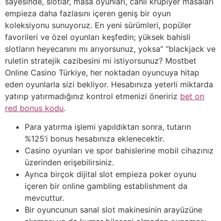
sayesinde, slotlar, masa oyunları, canlı krupiyer masaları
empieza daha fazlasını içeren geniş bir oyun
koleksiyonu sunuyoruz. En yeni sürümleri, popüler
favorileri ve özel oyunları keşfedin; yüksek bahisli
slotların heyecanını mı arıyorsunuz, yoksa” “blackjack ve
ruletin stratejik cazibesini mi istiyorsunuz? Mostbet
Online Casino Türkiye, her noktadan oyuncuya hitap
eden oyunlarla sizi bekliyor. Hesabınıza yeterli miktarda
yatırıp yatırmadığınız kontrol etmenizi öneririz
bet on
red bonus kodu
.
Para yatırma işlemi yapıldıktan sonra, tutarın
%125’i bonus hesabınıza eklenecektir.
Casino oyunları ve spor bahislerine mobil cihazınız
üzerinden erişebilirsiniz.
Ayrıca birçok dijital slot empieza poker oyunu
içeren bir online gambling establishment da
mevcuttur.
Bir oyuncunun sanal slot makinesinin arayüzüne