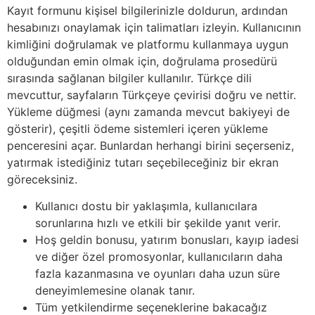
Kayıt formunu kişisel bilgilerinizle doldurun, ardından
hesabınızı onaylamak için talimatları izleyin. Kullanıcının
kimliğini doğrulamak ve platformu kullanmaya uygun
olduğundan emin olmak için, doğrulama prosedürü
sırasında sağlanan bilgiler kullanılır. Türkçe dili
mevcuttur, sayfaların Türkçeye çevirisi doğru ve nettir.
Yükleme düğmesi (aynı zamanda mevcut bakiyeyi de
gösterir), çeşitli ödeme sistemleri içeren yükleme
penceresini açar. Bunlardan herhangi birini seçerseniz,
yatırmak istediğiniz tutarı seçebileceğiniz bir ekran
göreceksiniz.
Kullanıcı dostu bir yaklaşımla, kullanıcılara
sorunlarına hızlı ve etkili bir şekilde yanıt verir.
Hoş geldin bonusu, yatırım bonusları, kayıp iadesi
ve diğer özel promosyonlar, kullanıcıların daha
fazla kazanmasına ve oyunları daha uzun süre
deneyimlemesine olanak tanır.
Tüm yetkilendirme seçeneklerine bakacağız