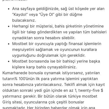
Ana sayfaya geldiğinizde, sağ üst köşede yer alan
“Kaydol” veya “Üye Ol” gibi bir düğme
bulacaksınız.
Herhangi bir müşterisi, bahis şirketinin yönetimine
ilgili bir talep gönderdikten ve yapılan tüm bahisleri
oynadıktan sonra hesabını silebilir.
Mostbet bir oyuncuyla yaptığı finansal işlemlerin
meşruiyetini sağlamak ve oyuncunun kurallara
uygunluğunu doğrulamak için gereklidir.
Mostbet borsasında ise bir bahisçi yerine başka
kişilere karşı bahis oynayabilirsiniz.
Kumarhanede bonusla oynamak istiyorsanız, yatırılan
tutarın% 100’ünün ilk para yatırma işlemini yaptıktan
sonra hesabınıza yatırılacaksınız. Teklifi almak için kayıt
olduktan sonraki yedi gün içinde en az 1, twenty-five $
yatırmanız gerekir. Bir bütün olarak türkiye mostbet
Giriş sitesi, oyuncularına çok çeşitli bonuslar
sunmaktadır. Her birinden haberdar olmak için ana