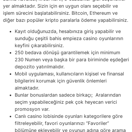
yer almaktadır. Sizin için en uygun olanı seçebilir ve
işlem sürecini başlatabilirsiniz. Bitcoin, Ethereum ve
diğer bazı popüler kripto paralarla ödeme yapabilirsiniz.
Kayıt olduğunuzda, hesabınıza giriş yapabilir ve
sunduğu çeşitli bahis empieza casino oyunlarının
keyfini çıkarabilirsiniz.
250 bedava dönüşü garantilemek için minimum
230 Numen veya başka bir para biriminde eşdeğeri
depozito yatırılmalıdır.
Mobil uygulaması, kullanıcıların kişisel ve finansal
bilgilerini korumak için güvenlik önlemleri
almaktadır.
Bunlar bonuslardan sadece birkaçı; Aralarından
seçim yapabileceğiniz pek çok heyecan verici
promosyon var.
Canlı casino lobisinde oyunları kategorilere göre
filtreleyebilir, favori oyunlarınızı “Favoriler”
bölümüne ekleyebilir ve oyunun adına göre arama