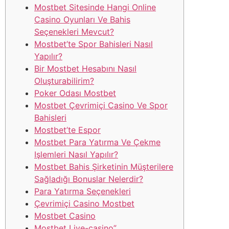
Mostbet Sitesinde Hangi Online
Casino Oyunları Ve Bahis
Seçenekleri Mevcut?
Mostbet’te Spor Bahisleri Nasıl
Yapılır?
Bir Mostbet Hesabını Nasıl
Oluşturabilirim?
Poker Odası Mostbet
Mostbet Çevrimiçi Casino Ve Spor
Bahisleri
Mostbet’te Espor
Mostbet Para Yatırma Ve Çekme
Işlemleri Nasıl Yapılır?
Mostbet Bahis Şirketinin Müşterilere
Sağladığı Bonuslar Nelerdir?
Para Yatırma Seçenekleri
Çevrimiçi Casino Mostbet
Mostbet Casino
Mostbet Live-casino”