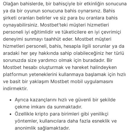
Olağan bahislerde, bir bahisçiyle bir etkinliğin sonucuna
ya da bir oyunun sonucuna bahis oynarsınız. Bahis
şirketi oranları belirler ve siz para bu oranlara bahis
oynayabilirsiniz. Mostbet’teki müşteri hizmetleri
personeli iyi eğitimlidir ve tüketicilere en iyi çevrimiçi
deneyimi sunmayı taahhüt eder. Mostbet müşteri
hizmetleri personeli, bahis, hesapla ilgili sorunlar ya da
aradaki her şey hakkında sahip olabileceğiniz her türlü
sorunuzda size yardımcı olmak için buradadır. Bir
Mostbet hesabı oluşturmak ve hareket halindeyken
platformun yeteneklerini kullanmaya başlamak için hızlı
ve basit bir yaklaşım Mostbet mobil uygulamasını
indirmektir.
Ayrıca kazançlarını hızlı ve güvenli bir şekilde
çekme imkanı da sunmaktadır.
Özellikle kripto para birimleri gibi yenilikçi
yöntemler, kullanıcılara daha fazla esneklik ve
anonimlik sağlamaktadır.