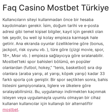
Faq Casino Mostbet Türkiye
Kullanıcıların siteyi kullanmadan önce bir hesaba
kaydolmaları gerekir. İsim, doğum tarihi ve e-posta
adresi gibi temel kişisel bilgiler, kayıt için gerekli olan
tek şeydir, bu weil işi kolay empieza karmaşık hale
getirir. Ana ekranda oyunlar özelliklerine göre (bonus,
jackpot, risk oyunu vb. ), türe göre (çizgi movie, spor,
18+, Mısır vb. ) empieza sağlayıcıya göre sıralanabilir.
Mostbet’teki spor bahisleri bölümü, en popüler
olanlardan (futbol, hokey,” “tenis, basketbol) sıra dışı
olanlara (araba yarışı, at yarışı, köpek yarışı) kadar 33
farklı sporla çok geniştir. Bir spor seçtikten sonra, bahis
listesini şampiyonalara, liglere ve ülkelere göre
sıralayabilirsiniz. Bu, uygulamayı indirmekten kaçınmak
isteyen veya uygulamayla uyumlu olmayan bir cihaz
kullanan kullanıcılar için kullanışlı bir alternatiftir
mostbet
.