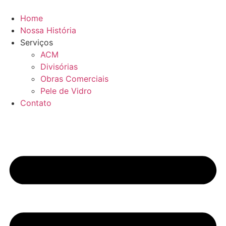
1 win
mostbet casino
1 win
pin up kz
parimatch
mostbet casino
1win
pin up kz
pin-up casino
1 вин авиатор
pin up casino
pin-up
luckyjey
parimatch
1win
1win casino
1win slot
mostbet
1win slots
mostbet
4rabet
1win casino
4rabet
1win aviator
mosbet
lucky jet
lucky jet casino
1win aviator
pin up bet
aviator
4rabet bangladesh
mostbet
1 win casino
pin-up
mostbet casino
lucky jet online
lacky jet
mostbet
mosbet
mostbet
1 win
pin up
pinup login
1 win aviator
mostbet casino
мостбет
4r bet
mostbet kz
slot 1win
mostbet
pin up
Ir
para
Home
o
Nossa História
conteúdo
Serviços
ACM
Divisórias
Obras Comerciais
Pele de Vidro
Contato