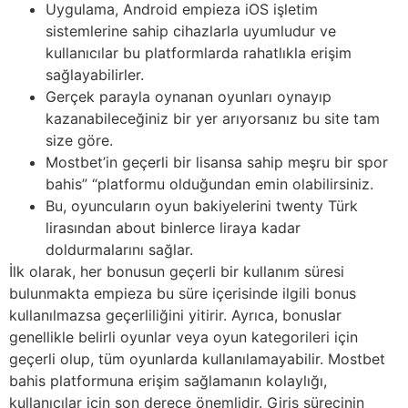
Uygulama, Android empieza iOS işletim
sistemlerine sahip cihazlarla uyumludur ve
kullanıcılar bu platformlarda rahatlıkla erişim
sağlayabilirler.
Gerçek parayla oynanan oyunları oynayıp
kazanabileceğiniz bir yer arıyorsanız bu site tam
size göre.
Mostbet’in geçerli bir lisansa sahip meşru bir spor
bahis” “platformu olduğundan emin olabilirsiniz.
Bu, oyuncuların oyun bakiyelerini twenty Türk
lirasından about binlerce liraya kadar
doldurmalarını sağlar.
İlk olarak, her bonusun geçerli bir kullanım süresi
bulunmakta empieza bu süre içerisinde ilgili bonus
kullanılmazsa geçerliliğini yitirir. Ayrıca, bonuslar
genellikle belirli oyunlar veya oyun kategorileri için
geçerli olup, tüm oyunlarda kullanılamayabilir. Mostbet
bahis platformuna erişim sağlamanın kolaylığı,
kullanıcılar için son derece önemlidir. Giriş sürecinin