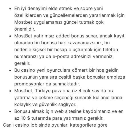
En iyi deneyimi elde etmek ve sobre yeni
özelliklerden ve güncellemelerden yararlanmak için
Mostbet uygulamanızı güncel tutmak çok
önemlidir.
MostBet yatırımsız added bonus sunar, ancak kayıt
olmadan bu bonusa hak kazanamazsınız, bu
nedenle kişisel bir hesap oluşturmak için telefon
numaranızı ya da e-posta adresinizi vermeniz
gerekir.
Bu casino yeni oyunculara cömert bir hoş geldin
bonusunun yanı sıra çeşitli başka bonuslar empieza
promosyonlar da sunmaktadır.
Mostbet, Türkiye pazarına özel çok sayıda pra
yatırma ve çekme seçeneği sunarak kullanıcılarına
kolaylık ve güvenlik sağlıyor.
Bonusu almak için web sitesine kaydolmanız ve en
az 10 $ tutarında para yatırmanız gerekir.
Canlı casino lobisinde oyunları kategorilere göre