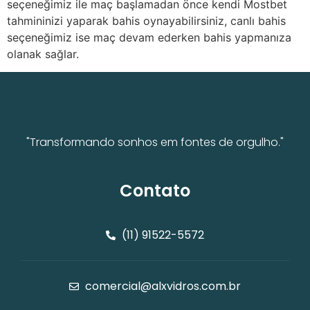
seçeneğimiz ile maç başlamadan önce kendi Mostbet
tahmininizi yaparak bahis oynayabilirsiniz, canlı bahis
seçeneğimiz ise maç devam ederken bahis yapmanıza
olanak sağlar.
"Transformando sonhos em fontes de orgulho."
Contato
(11) 91522-5572
comercial@alxvidros.com.br