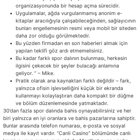
organizasyonunda bir hesap açma sürecidir.
Uygulamalar, ağda vurgulanmamış anonim e-
kitaplar aracılığıyla çalışabileceğinden, sağlayıcının
bunları engellemesinin resmi veya mobil bir siteden
daha zor olduğu görülmektedir.
Bu yüzden firmadan en son haberleri almak için
yapılan teklifi göz ardı etmemelisiniz.
Bu kadar farklı spor dalının bulunması, herkesin
ilgisini çekecek bir şeyler bulacağı anlamına
geliyor. ” – Mike.
Pratik olarak ana kaynaktan farklı değildir – fark,
yalnızca ofisin işlevselliğini küçük bir ekranda
kullanmayı kolaylaştıran daha kompakt bir düğme
ve bölüm düzenlemesinde yatmaktadır.
30’dan fazla spor dalında bahis oynayabilirsiniz ve her
biri yalnızca en iyi oranlara ve bahis pazarlarına sahiptir.
Bunlar arasında telefon numarası, e-posta ve sosyal
medya ile kayıt vardır. “Canli Casino” bölümünde canlı