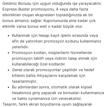
Geldiniz Bonusu için uygun olduğunda işe yarayacaktır.
Express-Buster promosyonu, 4 veya daha fazla
etkinlikten oluşan ekspresleri topladığınızda ek bir
bonus almanızı sağlar. Kuponunuzda eine kadar çok
etkinlik varsa bonus weil o kadar büyük olur.
Kullanmak için hesap kayıt işlemi sırasında veya
afin de yatırırken promosyon kodunu kullanmanız
yeterlidir.
Promosyon kodları, müşterilerin hizmetlerde
promosyon teklifi veya indirim talep etmek için
kullanabileceği özel kodlardır.
Genel olarak promosyonlar çeşitlidir ve hedef
kitlenin bahis ihtiyaçlarını karşılamak için
tasarlanmıştır.
Bu adımlardan sonra, otomatik olarak kişisel
hesabınıza giriş yapacak ve bonusları kullanmanıza
ve bahis oynamanıza izin vereceksiniz.
Tasarım, farklı ekran boyutlarına uyum sağlayarak