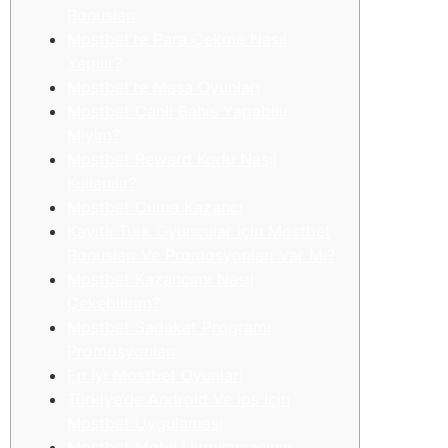
Bonusları
Mostbet’te Para Çekme Nasıl
Yapılır?
Mostbet’te Masa Oyunları
Mostbet Canlı Bahis Yapabilir
Miyim?
Mostbet Reward Kodu Nasıl
Kullanılır?
Mostbet Cuma Kazancı
Kayıtlı Türk Oyuncular Için Mostbet
Bonusları Ve Promosyonları Var Mı?
Mostbet Kazancımı Nasıl
Çekebilirim?
Mostbet Sadakat Programı
Promosyonları
En İyi̇ Mostbet Oyunlari
Türkiye’de Android Ve Ios Için
Mostbet Uygulaması
Mostbet Mobil Uygulamasının