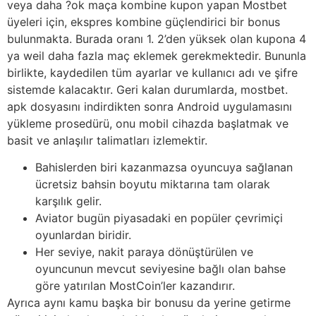
veya daha ?ok maça kombine kupon yapan Mostbet
üyeleri için, ekspres kombine güçlendirici bir bonus
bulunmakta. Burada oranı 1. 2’den yüksek olan kupona 4
ya weil daha fazla maç eklemek gerekmektedir. Bununla
birlikte, kaydedilen tüm ayarlar ve kullanıcı adı ve şifre
sistemde kalacaktır. Geri kalan durumlarda, mostbet.
apk dosyasını indirdikten sonra Android uygulamasını
yükleme prosedürü, onu mobil cihazda başlatmak ve
basit ve anlaşılır talimatları izlemektir.
Bahislerden biri kazanmazsa oyuncuya sağlanan
ücretsiz bahsin boyutu miktarına tam olarak
karşılık gelir.
Aviator bugün piyasadaki en popüler çevrimiçi
oyunlardan biridir.
Her seviye, nakit paraya dönüştürülen ve
oyuncunun mevcut seviyesine bağlı olan bahse
göre yatırılan MostCoin’ler kazandırır.
Ayrıca aynı kamu başka bir bonusu da yerine getirme