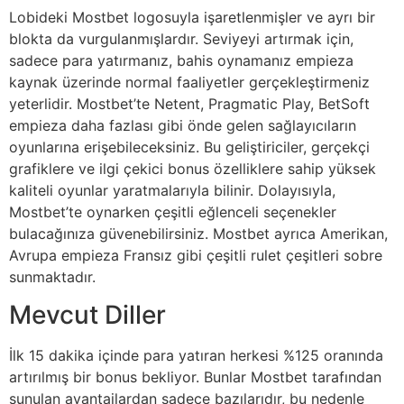
Lobideki Mostbet logosuyla işaretlenmişler ve ayrı bir
blokta da vurgulanmışlardır. Seviyeyi artırmak için,
sadece para yatırmanız, bahis oynamanız empieza
kaynak üzerinde normal faaliyetler gerçekleştirmeniz
yeterlidir. Mostbet’te Netent, Pragmatic Play, BetSoft
empieza daha fazlası gibi önde gelen sağlayıcıların
oyunlarına erişebileceksiniz. Bu geliştiriciler, gerçekçi
grafiklere ve ilgi çekici bonus özelliklere sahip yüksek
kaliteli oyunlar yaratmalarıyla bilinir. Dolayısıyla,
Mostbet’te oynarken çeşitli eğlenceli seçenekler
bulacağınıza güvenebilirsiniz. Mostbet ayrıca Amerikan,
Avrupa empieza Fransız gibi çeşitli rulet çeşitleri sobre
sunmaktadır.
Mevcut Diller
İlk 15 dakika içinde para yatıran herkesi %125 oranında
artırılmış bir bonus bekliyor. Bunlar Mostbet tarafından
sunulan avantajlardan sadece bazılarıdır, bu nedenle