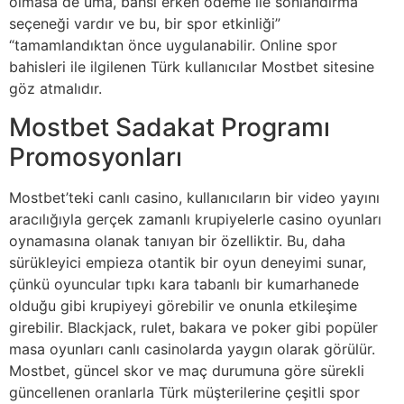
olmasa de uma, bahsi erken ödeme ile sonlandırma
seçeneği vardır ve bu, bir spor etkinliği”
“tamamlandıktan önce uygulanabilir. Online spor
bahisleri ile ilgilenen Türk kullanıcılar Mostbet sitesine
göz atmalıdır.
Mostbet Sadakat Programı
Promosyonları
Mostbet’teki canlı casino, kullanıcıların bir video yayını
aracılığıyla gerçek zamanlı krupiyelerle casino oyunları
oynamasına olanak tanıyan bir özelliktir. Bu, daha
sürükleyici empieza otantik bir oyun deneyimi sunar,
çünkü oyuncular tıpkı kara tabanlı bir kumarhanede
olduğu gibi krupiyeyi görebilir ve onunla etkileşime
girebilir. Blackjack, rulet, bakara ve poker gibi popüler
masa oyunları canlı casinolarda yaygın olarak görülür.
Mostbet, güncel skor ve maç durumuna göre sürekli
güncellenen oranlarla Türk müşterilerine çeşitli spor