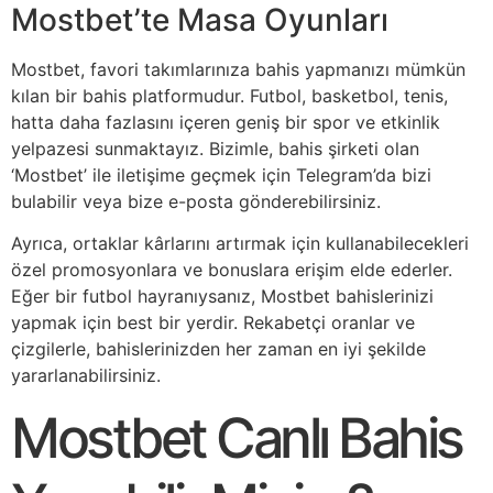
Mostbet’te Masa Oyunları
Mostbet, favori takımlarınıza bahis yapmanızı mümkün
kılan bir bahis platformudur. Futbol, basketbol, tenis,
hatta daha fazlasını içeren geniş bir spor ve etkinlik
yelpazesi sunmaktayız. Bizimle, bahis şirketi olan
‘Mostbet’ ile iletişime geçmek için Telegram’da bizi
bulabilir veya bize e-posta gönderebilirsiniz.
Ayrıca, ortaklar kârlarını artırmak için kullanabilecekleri
özel promosyonlara ve bonuslara erişim elde ederler.
Eğer bir futbol hayranıysanız, Mostbet bahislerinizi
yapmak için best bir yerdir. Rekabetçi oranlar ve
çizgilerle, bahislerinizden her zaman en iyi şekilde
yararlanabilirsiniz.
Mostbet Canlı Bahis