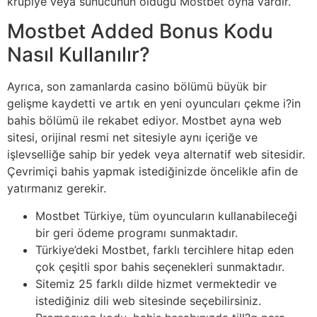
krupiye veya sunucunun olduğu Mostbet oyna vardır.
Mostbet Added Bonus Kodu
Nasıl Kullanılır?
Ayrıca, son zamanlarda casino bölümü büyük bir
gelişme kaydetti ve artık en yeni oyuncuları çekme i?in
bahis bölümü ile rekabet ediyor. Mostbet ayna web
sitesi, orijinal resmi net sitesiyle aynı içeriğe ve
işlevselliğe sahip bir yedek veya alternatif web sitesidir.
Çevrimiçi bahis yapmak istediğinizde öncelikle afin de
yatırmanız gerekir.
Mostbet Türkiye, tüm oyuncuların kullanabileceği
bir geri ödeme programı sunmaktadır.
Türkiye’deki Mostbet, farklı tercihlere hitap eden
çok çeşitli spor bahis seçenekleri sunmaktadır.
Sitemiz 25 farklı dilde hizmet vermektedir ve
istediğiniz dili web sitesinde seçebilirsiniz.