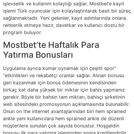
işlevsellik ve kullanım kolaylığı sağlar. Mostbet’e kayıt
işlemi Türk oyuncular için kolaylaştırılarak basit bir süreç
sağlanmaktadır. Yeni gelenler, kayıt adımlarında onlara
rehberlik etmeye hazır, davetkar ve kullanıcı dostu bir
program buluyor.
Mostbet’te Haftalık Para
Yatırma Bonusları
Uygulama ayrıca kumar oynamak için çeşitli spor”
“etkinlikleri ve rekabetçi oranlar sağlar. Alınan bonusu
geri kazanmak için bonus ödemesinin kendisinden
birkaç kat daha yüksek bir miktar için bahis yapmanız
gerekir. Böyle bir bahsin tam miktarı, bahisçi şirketinin
web sitesindeki promosyonun açıklamasında bulunabilir.
Onun on the internet avantajlarından biri hem sprained
ankle yeni kullanıcılara hem sprained ankle de düzenli
müşterilere sunulan çok sayıda bonustur. Hoşgeldin
bonusu ilk para yatırma işleminden sonra kredilendirilir