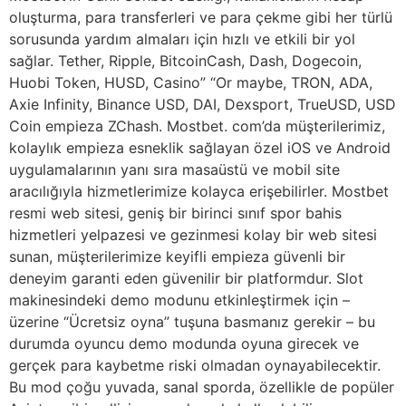
oluşturma, para transferleri ve para çekme gibi her türlü
sorusunda yardım almaları için hızlı ve etkili bir yol
sağlar. Tether, Ripple, BitcoinCash, Dash, Dogecoin,
Huobi Token, HUSD, Casino” “Or maybe, TRON, ADA,
Axie Infinity, Binance USD, DAI, Dexsport, TrueUSD, USD
Coin empieza ZChash. Mostbet. com’da müşterilerimiz,
kolaylık empieza esneklik sağlayan özel iOS ve Android
uygulamalarının yanı sıra masaüstü ve mobil site
aracılığıyla hizmetlerimize kolayca erişebilirler. Mostbet
resmi web sitesi, geniş bir birinci sınıf spor bahis
hizmetleri yelpazesi ve gezinmesi kolay bir web sitesi
sunan, müşterilerimize keyifli empieza güvenli bir
deneyim garanti eden güvenilir bir platformdur. Slot
makinesindeki demo modunu etkinleştirmek için –
üzerine “Ücretsiz oyna” tuşuna basmanız gerekir – bu
durumda oyuncu demo modunda oyuna girecek ve
gerçek para kaybetme riski olmadan oynayabilecektir.
Bu mod çoğu yuvada, sanal sporda, özellikle de popüler