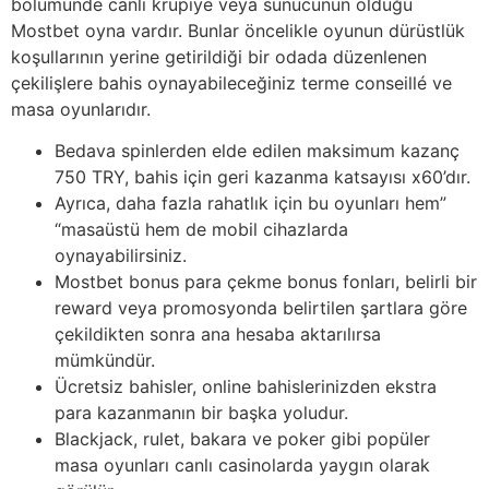
bölümünde canlı krupiye veya sunucunun olduğu
Mostbet oyna vardır. Bunlar öncelikle oyunun dürüstlük
koşullarının yerine getirildiği bir odada düzenlenen
çekilişlere bahis oynayabileceğiniz terme conseillé ve
masa oyunlarıdır.
Bedava spinlerden elde edilen maksimum kazanç
750 TRY, bahis için geri kazanma katsayısı x60’dır.
Ayrıca, daha fazla rahatlık için bu oyunları hem”
“masaüstü hem de mobil cihazlarda
oynayabilirsiniz.
Mostbet bonus para çekme bonus fonları, belirli bir
reward veya promosyonda belirtilen şartlara göre
çekildikten sonra ana hesaba aktarılırsa
mümkündür.
Ücretsiz bahisler, online bahislerinizden ekstra
para kazanmanın bir başka yoludur.
Blackjack, rulet, bakara ve poker gibi popüler
masa oyunları canlı casinolarda yaygın olarak