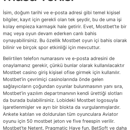
İsim, doğum tarihi ve e-posta adresi gibi temel kişisel
bilgiler, kayıt için gerekli olan tek şeydir, bu de uma işi
kolay empieza karmaşık hale getirir. Evet, Mostbet’te bir
maç veya oyun devam ederken canlı bahis
oynayabilirsiniz. Bu özellik Mostbet oyun içi bahis olarak
bilinir ve birçok spor etkinliği için mevcuttur.
Belirtilen telefon numarasını ve e-posta adresini de
onaylamanız gerekir, çünkü bunlar olarak kullanılacaktır
Mostbet casino giriş kişisel ofise girmek için kullanılır.
Mostbet’in çevrimiçi casinolarında önde gelen
sağlayıcıların çoğundan oyunlar bulunmasının yanı sıra,
Mostbet’in yazılım departmanının kendi ürettiği slotları
da burada bulabilirsiniz. Lobideki Mostbet logosuyla
işaretlenmişler ve ayrı bir blokta da vurgulanmışlardır.
Ankete katılan ve doldurulan tüm oyunculara Aviator
oyunu için 50 mostbet jeton ve five freespin verilir.
Mostbet’te Netent, Pragmatic Have fun, BetSoft ve daha