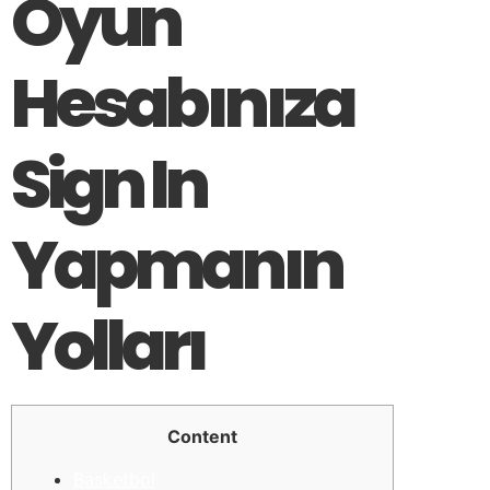
Oyun
Hesabınıza
Sign In
Yapmanın
Yolları
Content
Basketbol