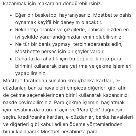
kazanmak için makaraları döndürebilirsiniz.
Eğer bir basketbol hayranıysanız, Mostbet’te bahis
oynamak keyifli bir deneyim olacaktır.
Rekabetçi oranlar ve çizgilerle, bahislerinizden en
iyi şekilde yararlandığınızdan emin olabilirsiniz.
Ne tür bir bahis yapmayı tercih ederseniz edin,
Mostbet’te herkes için bir şeyler vardır.
Daha fazla rahatlık için bu popüler kripto para
birimini kullanarak para yatırma ve çekme işlemleri
yapabilirsiniz.
Mostbet tarafından sunulan kredi/banka kartları, e-
cüzdanlar, banka havaleleri empieza diğerleri gibi afin
de çekme seçeneklerinden birini kullanarak kazancınızı
nakde çevirebilirsiniz. Para çekme işlemini başlatmak
için hesabınızda oturum açın ve ‘Para Çek’ düğmesini
seçin. Kredi/banka kartları, e-cüzdanlar, banka havaleleri
ve diğerleri gibi kabul edilen ödeme yöntemlerinden
birini kullanarak Mostbet hesabınıza para