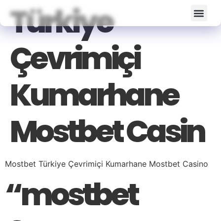
1 win
mostbet casino
1 win
pin up kz
parimatch
mostbet casino
1win
pin up kz
pin-up casino
1 вин авиатор
pin up casino
pin-up
luckyjey
parimatch
1win
1win casino
1win slot
mostbet
1win slots
mostbet
4rabet
1win casino
4rabet
1win aviator
mosbet
lucky jet
lucky jet casino
1win aviator
pin up bet
aviator
4rabet bangladesh
mostbet
1 win casino
pin-up
mostbet casino
lucky jet online
lacky jet
mostbet
mosbet
mostbet
1 win
pin up
pinup login
1 win aviator
mostbet casino
мостбет
4r bet
mostbet kz
slot 1win
mostbet
pin up
Türkiye
NOSSA HISTÓ
Çevrimiçi
Kumarhane
Mostbet Casin
Mostbet Türkiye Çevrimiçi Kumarhane Mostbet Casino
“mostbet