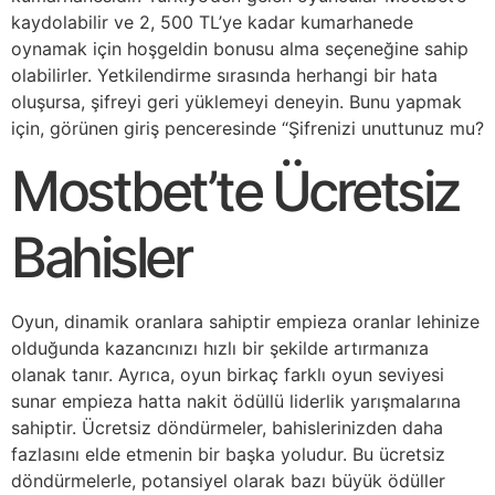
kaydolabilir ve 2, 500 TL’ye kadar kumarhanede
oynamak için hoşgeldin bonusu alma seçeneğine sahip
olabilirler. Yetkilendirme sırasında herhangi bir hata
oluşursa, şifreyi geri yüklemeyi deneyin. Bunu yapmak
için, görünen giriş penceresinde “Şifrenizi unuttunuz mu?
Mostbet’te Ücretsiz
Bahisler
Oyun, dinamik oranlara sahiptir empieza oranlar lehinize
olduğunda kazancınızı hızlı bir şekilde artırmanıza
olanak tanır. Ayrıca, oyun birkaç farklı oyun seviyesi
sunar empieza hatta nakit ödüllü liderlik yarışmalarına
sahiptir. Ücretsiz döndürmeler, bahislerinizden daha
fazlasını elde etmenin bir başka yoludur. Bu ücretsiz
döndürmelerle, potansiyel olarak bazı büyük ödüller