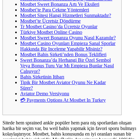
Mostbet Sweet Bonanza Artı Ve Eksileri
Mostbet’te Para Çekme Yöntemleri
Mostbet Sitesi Hangi Hizmetleri Sunmaktadır?
Mostbet’te Ücretsiz Döndürme
Tr Mostbet Casino’da Ücretsiz Oyunlar
Türkiye Mostbet Online Casino
Mostbet Sweet Bonanza Oyunu Nasıl Kazanılır?
Mostbet Casino Oyunları Empieza Sanal Sporlar
Hakkında Bir Inceleme Yapabilir Misiniz?
Mostbet Bahis Şirketi’nden Bonus Teklifleri
Sweet Bonanza’da Herhangi Bir Özel Sembol
Veya Bonus Turu Var Mı Empieza Bunlar Nasıl
Çalışıyor?
Bahis Şirketinin Itibarı
Tipik Bir Mostbet Aviator Oyunu Ne Kadar
Sürer?
Aviator Demo Versiyonu
💳 Payments Options At Mostbet In Turkey
Sitede hem sprained ankle popüler hem para niş sporlardan oluşan
harika bir seçim var, bu weil bahis yapmak için favori sporu bulmayı
kolaylaştırıyor. Mostbet, bahis konusunda en iyi oranları sunan bir