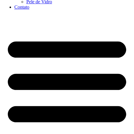
Pele de Vidro
Contato