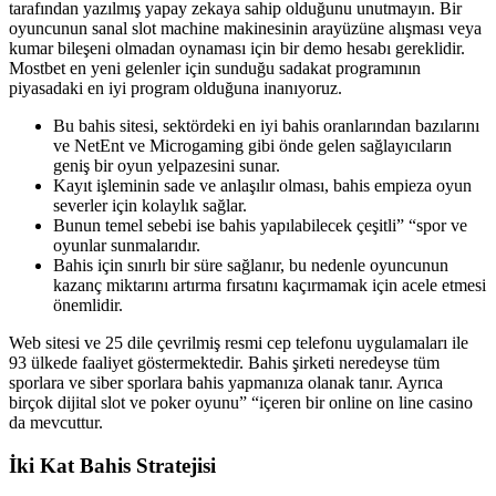
tarafından yazılmış yapay zekaya sahip olduğunu unutmayın. Bir
oyuncunun sanal slot machine makinesinin arayüzüne alışması veya
kumar bileşeni olmadan oynaması için bir demo hesabı gereklidir.
Mostbet en yeni gelenler için sunduğu sadakat programının
piyasadaki en iyi program olduğuna inanıyoruz.
Bu bahis sitesi, sektördeki en iyi bahis oranlarından bazılarını
ve NetEnt ve Microgaming gibi önde gelen sağlayıcıların
geniş bir oyun yelpazesini sunar.
Kayıt işleminin sade ve anlaşılır olması, bahis empieza oyun
severler için kolaylık sağlar.
Bunun temel sebebi ise bahis yapılabilecek çeşitli” “spor ve
oyunlar sunmalarıdır.
Bahis için sınırlı bir süre sağlanır, bu nedenle oyuncunun
kazanç miktarını artırma fırsatını kaçırmamak için acele etmesi
önemlidir.
Web sitesi ve 25 dile çevrilmiş resmi cep telefonu uygulamaları ile
93 ülkede faaliyet göstermektedir. Bahis şirketi neredeyse tüm
sporlara ve siber sporlara bahis yapmanıza olanak tanır. Ayrıca
birçok dijital slot ve poker oyunu” “içeren bir online on line casino
da mevcuttur.
İki Kat Bahis Stratejisi