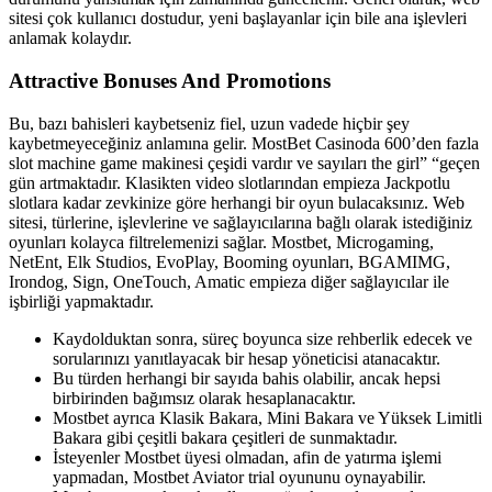
sitesi çok kullanıcı dostudur, yeni başlayanlar için bile ana işlevleri
anlamak kolaydır.
Attractive Bonuses And Promotions
Bu, bazı bahisleri kaybetseniz fiel, uzun vadede hiçbir şey
kaybetmeyeceğiniz anlamına gelir. MostBet Casinoda 600’den fazla
slot machine game makinesi çeşidi vardır ve sayıları the girl” “geçen
gün artmaktadır. Klasikten video slotlarından empieza Jackpotlu
slotlara kadar zevkinize göre herhangi bir oyun bulacaksınız. Web
sitesi, türlerine, işlevlerine ve sağlayıcılarına bağlı olarak istediğiniz
oyunları kolayca filtrelemenizi sağlar. Mostbet, Microgaming,
NetEnt, Elk Studios, EvoPlay, Booming oyunları, BGAMIMG,
Irondog, Sign, OneTouch, Amatic empieza diğer sağlayıcılar ile
işbirliği yapmaktadır.
Kaydolduktan sonra, süreç boyunca size rehberlik edecek ve
sorularınızı yanıtlayacak bir hesap yöneticisi atanacaktır.
Bu türden herhangi bir sayıda bahis olabilir, ancak hepsi
birbirinden bağımsız olarak hesaplanacaktır.
Mostbet ayrıca Klasik Bakara, Mini Bakara ve Yüksek Limitli
Bakara gibi çeşitli bakara çeşitleri de sunmaktadır.
İsteyenler Mostbet üyesi olmadan, afin de yatırma işlemi
yapmadan, Mostbet Aviator trial oyununu oynayabilir.