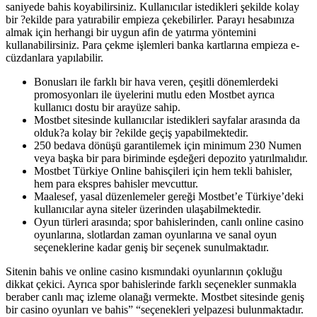
saniyede bahis koyabilirsiniz. Kullanıcılar istedikleri şekilde kolay
bir ?ekilde para yatırabilir empieza çekebilirler. Parayı hesabınıza
almak için herhangi bir uygun afin de yatırma yöntemini
kullanabilirsiniz. Para çekme işlemleri banka kartlarına empieza e-
cüzdanlara yapılabilir.
Bonusları ile farklı bir hava veren, çeşitli dönemlerdeki
promosyonları ile üyelerini mutlu eden Mostbet ayrıca
kullanıcı dostu bir arayüze sahip.
Mostbet sitesinde kullanıcılar istedikleri sayfalar arasında da
olduk?a kolay bir ?ekilde geçiş yapabilmektedir.
250 bedava dönüşü garantilemek için minimum 230 Numen
veya başka bir para biriminde eşdeğeri depozito yatırılmalıdır.
Mostbet Türkiye Online bahisçileri için hem tekli bahisler,
hem para ekspres bahisler mevcuttur.
Maalesef, yasal düzenlemeler gereği Mostbet’e Türkiye’deki
kullanıcılar ayna siteler üzerinden ulaşabilmektedir.
Oyun türleri arasında; spor bahislerinden, canlı online casino
oyunlarına, slotlardan zaman oyunlarına ve sanal oyun
seçeneklerine kadar geniş bir seçenek sunulmaktadır.
Sitenin bahis ve online casino kısmındaki oyunlarının çokluğu
dikkat çekici. Ayrıca spor bahislerinde farklı seçenekler sunmakla
beraber canlı maç izleme olanağı vermekte. Mostbet sitesinde geniş
bir casino oyunları ve bahis” “seçenekleri yelpazesi bulunmaktadır.