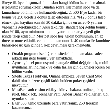
Siteye ilk üye oluşunuzda bonusları hangi bölüm üzerinden almak
istediğiniz sorulmaktadır. Bundan sonra, işletmenin spor ya da
kumarhane bölümünde kullanabileceğiniz 2. 500 ₺’ye kadar bir
bonus ve 250 ücretsiz dönüş talep edebilirsiniz. %125 bonus talep
etmek için, kayıttan sonraki 30 dakika içinde en az 20 ₺ yatırım
yapmanız gerekmektedir. Aksi takdirde, standart hoş geldin bonusu
olan %100, aynı minimum amount yatırım miktarıyla yedi gün
içinde talep edilebilir. Mostbet spor hoş geldin bonusunun, en az
three or more etkinlik ve minimum amount 1. 40 oranlar ile kombine
bahislerde üç gün içinde 5 kez çevrilmesi gerekmektedir.
Ortaklı programı ise diğer iki sitede bulunmamakta, sadece
arkadaşını getir bonusu yer almaktadır.
Ayrıca güncel promosyonlar, arayüz dilini değiştirmek, mobil
uygulamaları indirmek ve daha fazlası için düğmeler içeren bir
bölüm vardır.
Sitede Texas Hold’em, Omaha empieza Seven Card Stud
dahil olmak üzere çeşitli farklı holdem poker çeşitleri
mevcuttur.
MostBet canlı casino etkileyicidir ve bakara, online poker,
rulet, blackjack, Teenager Patti, Andar Bahar ve diğerleri gibi
oyunlar sunar.
Eğer 300 genio üzerinde para yatırırsanız, 250 freespin
kazanırsınız.