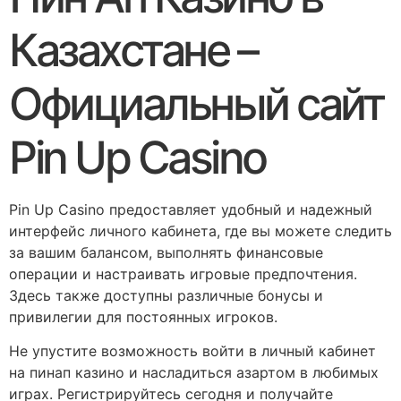
Казахстане –
Официальный сайт
Pin Up Casino
Pin Up Casino предоставляет удобный и надежный
интерфейс личного кабинета, где вы можете следить
за вашим балансом, выполнять финансовые
операции и настраивать игровые предпочтения.
Здесь также доступны различные бонусы и
привилегии для постоянных игроков.
Не упустите возможность войти в личный кабинет
на пинап казино и насладиться азартом в любимых
играх. Регистрируйтесь сегодня и получайте