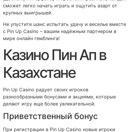
сможет легко начать играть и ощутить азарт от
крупных выигрышей.
Не упустите шанс испытать удачу и веселье вместе
с Pin Up Casino – вашим надёжным партнером в
мире онлайн гемблинга!
Казино Пин Ап в
Казахстане
Pin Up Casino радует своих игроков
разнообразными бонусами и акциями, которые
делают игру еще более увлекательной.
Приветственный бонус
При регистрации в Pin Up Casino новые игроки