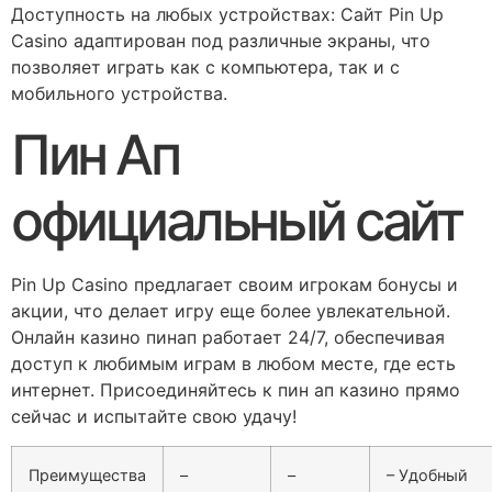
Доступность на любых устройствах: Сайт Pin Up
Casino адаптирован под различные экраны, что
позволяет играть как с компьютера, так и с
мобильного устройства.
Пин Ап
официальный сайт
Pin Up Casino предлагает своим игрокам бонусы и
акции, что делает игру еще более увлекательной.
Онлайн казино пинап работает 24/7, обеспечивая
доступ к любимым играм в любом месте, где есть
интернет. Присоединяйтесь к пин ап казино прямо
сейчас и испытайте свою удачу!
Преимущества
–
–
– Удобный