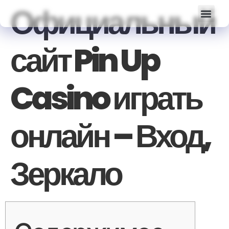
1 win
mostbet casino
1 win
pin up kz
parimatch
mostbet casino
1win
pin up kz
pin-up casino
1 вин авиатор
pin up casino
pin-up
luckyjey
parimatch
1win
1win casino
1win slot
mostbet
1win slots
mostbet
4rabet
1win casino
4rabet
1win aviator
mosbet
lucky jet
lucky jet casino
1win aviator
pin up bet
aviator
4rabet bangladesh
mostbet
1 win casino
pin-up
mostbet casino
lucky jet online
lacky jet
mostbet
mosbet
mostbet
1 win
pin up
pinup login
1 win aviator
mostbet casino
мостбет
4r bet
mostbet kz
slot 1win
mostbet
pin up
Официальный
NOSSA HISTÓ
сайт Pin Up
Casino играть
онлайн – Вход,
Зеркало