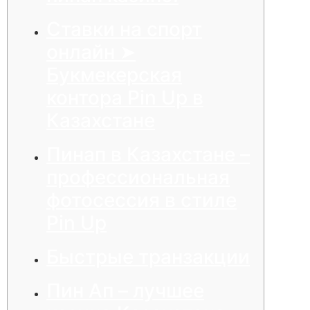
Ставки на спорт
онлайн ➤
Букмекерская
контора Pin Up в
Казахстане
Пинап в Казахстане –
профессиональная
фотосессия в стиле
Pin Up
Быстрые транзакции
Пин Ап – лучшее