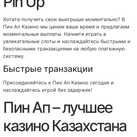
Pin Up
Хотите получить свои выигрыши моментально? В
Пин Ап Казино мы ценим ваше время и предлагаем
моментальные выплаты. Начните играть в
увлекательные слоты и наслаждайтесь быстрыми и
безопасными транзакциями на любую платежную
систему.
Быстрые транзакции
Присоединяйтесь к Пин Ап Казино сегодня и
наслаждайтесь игрой без задержек!
Пин Ап – лучшее
казино Казахстана