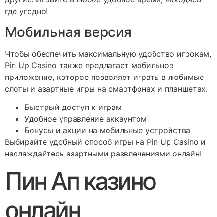
где угодно!
Мобильная версия
Чтобы обеспечить максимальную удобство игрокам,
Pin Up Casino также предлагает мобильное
приложение, которое позволяет играть в любимые
слоты и азартные игры на смартфонах и планшетах.
Быстрый доступ к играм
Удобное управление аккаунтом
Бонусы и акции на мобильные устройства
Выбирайте удобный способ игры на Pin Up Casino и
наслаждайтесь азартными развлечениями онлайн!
Пин Ап казино
онлайн