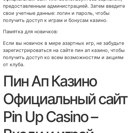
предоставленным администрацией. Затем введите
свои учетные данные: логин и пароль, чтобы
получить доступ к играм и бонусам казино.
Памятка для новичков:
Если вы новичок в мире азартных игр, не забудьте
зарегистрироваться на сайте пин ап казино, чтобы
получить доступ ко всем возможностям и акциям
от клуба.
Пин Ап Казино
Официальный сайт
Pin Up Casino –