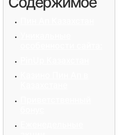
Содержимое
Пин Ап Казахстан
Уникальные
особенности сайта:
PinUp Казахстан
Казино Пин Ап в
Казахстане
Приветственный
бонус
Еженедельные
акции