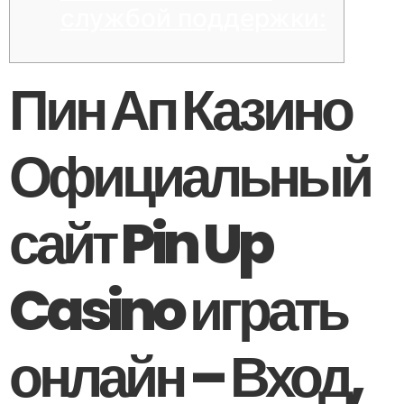
службой поддержки:
Пин Ап Казино
Официальный
сайт Pin Up
Casino играть
онлайн – Вход,