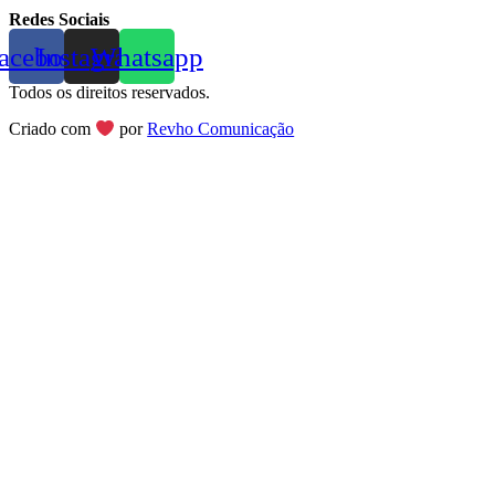
Redes Sociais
acebook
Instagram
Whatsapp
Todos os direitos reservados.
Criado com
por
Revho Comunicação