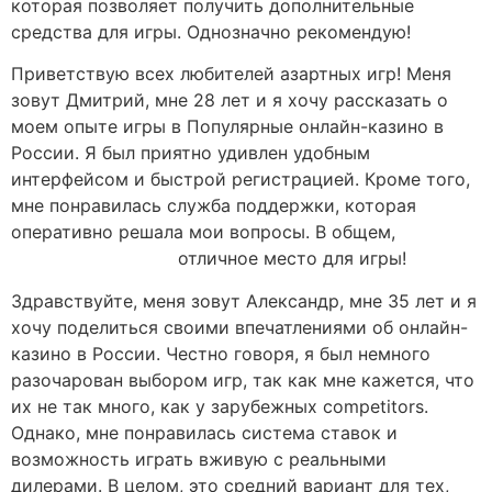
которая позволяет получить дополнительные
средства для игры. Однозначно рекомендую!
Приветствую всех любителей азартных игр! Меня
зовут Дмитрий, мне 28 лет и я хочу рассказать о
моем опыте игры в Популярные онлайн-казино в
России. Я был приятно удивлен удобным
интерфейсом и быстрой регистрацией. Кроме того,
мне понравилась служба поддержки, которая
оперативно решала мои вопросы. В общем,
pokerdom зеркало
отличное место для игры!
Здравствуйте, меня зовут Александр, мне 35 лет и я
хочу поделиться своими впечатлениями об онлайн-
казино в России. Честно говоря, я был немного
разочарован выбором игр, так как мне кажется, что
их не так много, как у зарубежных competitors.
Однако, мне понравилась система ставок и
возможность играть вживую с реальными
дилерами. В целом, это средний вариант для тех,