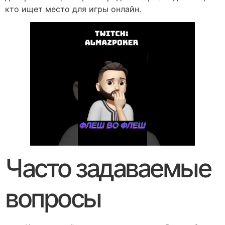
кто ищет место для игры онлайн.
Часто задаваемые
вопросы