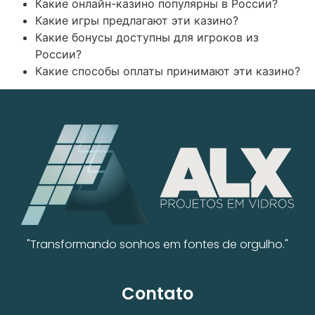
Какие онлайн-казино популярны в России?
Какие игры предлагают эти казино?
Какие бонусы доступны для игроков из
России?
Какие способы оплаты принимают эти казино?
"Transformando sonhos em fontes de orgulho."
Contato