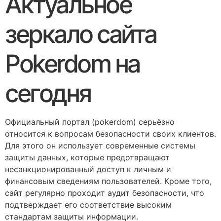
Актуальное
зеркало сайта
Pokerdom на
сегодня
Официальный портал (pokerdom) серьёзно
относится к вопросам безопасности своих клиентов.
Для этого он использует современные системы
защиты данных, которые предотвращают
несанкционированный доступ к личным и
финансовым сведениям пользователей. Кроме того,
сайт регулярно проходит аудит безопасности, что
подтверждает его соответствие высоким
стандартам защиты информации.