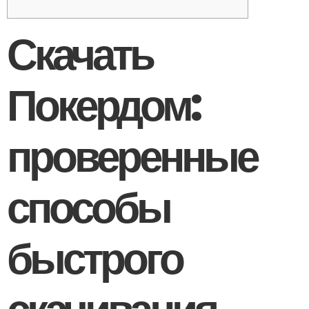
Скачать
Покердом:
проверенные
способы
быстрого