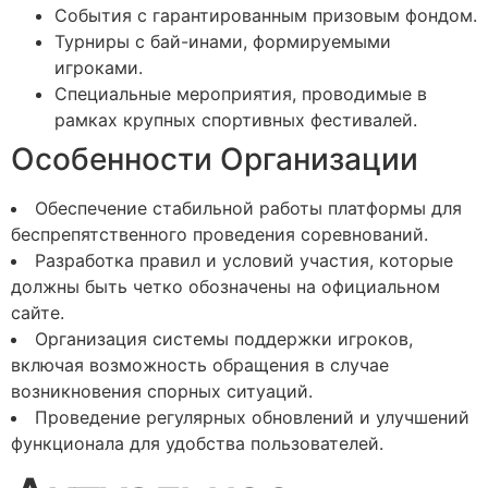
События с гарантированным призовым фондом.
Турниры с бай-инами, формируемыми
игроками.
Специальные мероприятия, проводимые в
рамках крупных спортивных фестивалей.
Особенности Организации
Обеспечение стабильной работы платформы для
беспрепятственного проведения соревнований.
Разработка правил и условий участия, которые
должны быть четко обозначены на официальном
сайте.
Организация системы поддержки игроков,
включая возможность обращения в случае
возникновения спорных ситуаций.
Проведение регулярных обновлений и улучшений
функционала для удобства пользователей.