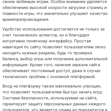
своим любимым играм. Особое внимание уделяется
обеспечению высокой скорости загрузки страниц и
плавности игры, что значительно улучшает качество
времяпрепровождения.
Удобство использования достигается не только за
счет технических аспектов, но и благодаря
интуитивно понятному интерфейсу. Простая
навигация по сайту позволяет пользователям легко
находить нужные разделы, будь то проверка
баланса, выбор игры или получение дополнительной
информации. Кроме того, наличие зеркала сайта
обеспечивает постоянный доступ, даже в случае
технических проблем с основной платформой.
Вход на платформу также максимально упрощен,
что позволяет пользователям быстро начать игру.
Система безопасности, используемая на сайте,
гарантирует защиту персональных данных каждого
пользователя, что является одним из приоритетов в