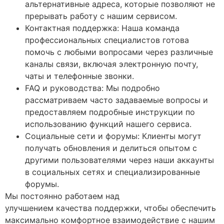
альтернативные адреса, которые позволяют не
прерывать работу с нашим сервисом.
Контактная поддержка: Наша команда
профессиональных специалистов готова
помочь с любыми вопросами через различные
каналы связи, включая электронную почту,
чаты и телефонные звонки.
FAQ и руководства: Мы подробно
рассматриваем часто задаваемые вопросы и
предоставляем подробные инструкции по
использованию функций нашего сервиса.
Социальные сети и форумы: Клиенты могут
получать обновления и делиться опытом с
другими пользователями через наши аккаунты
в социальных сетях и специализированные
форумы.
Мы постоянно работаем над
покердом официальный
улучшением качества поддержки, чтобы обеспечить
максимально комфортное взаимодействие с нашим