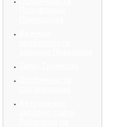
Особенности
Платформы
Покердома
Важные
особенности
зеркала Покердом
Типы Турниров
Особенности
Организации
Актуальное
зеркало сайта
Pokerdom на