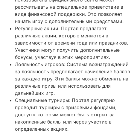
рассчитывать на специальное приветствие в
виде финансовой поддержки. Это позволяет
начать игру с дополнительными средствами.
Регулярные акции: Портал предлагает
различные акции, которые меняются в
зависимости от времени года или праздников.
Участники могут получить дополнительные
бонусы, участвуя в этих мероприятиях.
Лояльность игроков: Система вознаграждений
за лояльность предполагает начисление баллов
за каждую игру. Эти баллы можно обменять на
различные призы или использовать для
дальнейших игр.
Специальные турниры: Портал регулярно
проводит турниры с призовыми фондами,
доступ к которым может быть открыт за
накопленные баллы или через участие в
определенных акциях.