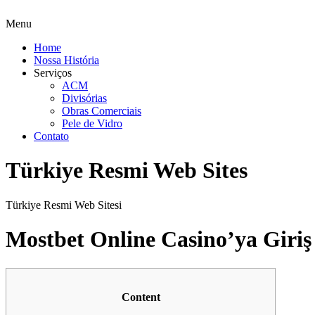
Menu
Home
Nossa História
Serviços
ACM
Divisórias
Obras Comerciais
Pele de Vidro
Contato
Türkiye Resmi Web Sites
Türkiye Resmi Web Sitesi
Mostbet Online Casino’ya Giriş
Content