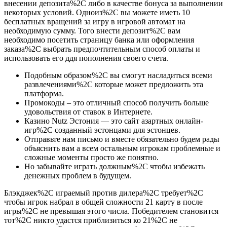
внесении депозита%2C либо в качестве бонуса за выполнении
некоторых условий. Одноиз%2C вы можете иметь 10
бесплатных вращений за игру в игровой автомат на
необходимую сумму. Того внести депозит%2C вам
необходимо посетить страницу банка или оформления
заказа%2C выбрать предпочтительным способ оплаты и
использовать его ддя пополнения своего счета.
Подобным образом%2C вы смогут насладиться всеми
развлечениями%2C которые может предложить эта
платформа.
Промокоды – это отличный способ получить больше
удовольствия от ставок в Интернете.
Казино Nutz Эстония — это сайт азартных онлайн-
игр%2C созданный эстонцами для эстонцев.
Отправьте нам письмо и вместе обязательно будем рады
объяснить вам а всем остальным игрокам проблемные и
сложные моменты просто же понятно.
Но забывайте играть должным%2C чтобы избежать
денежных проблем в будущем.
Блэкджек%2C играемый против дилера%2C требует%2C
чтобы игрок набрал в общей сложности 21 карту в после
игры%2C не превышая этого числа. Победителем становится
тот%2C никто удастся приблизиться ко 21%2C не