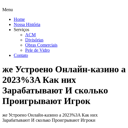
Menu
Home
Nossa História
Serviços
ACM
Divisórias
Obras Comerciais
Pele de Vidro
Contato
же Устроено Онлайн-казино а
2023%3A Как них
Зарабатывают И сколько
Проигрывают Игрок
же Устроено Онлайн-казино а 2023%3A Как них
Зарабатывают И сколько Проигрывают Игроки