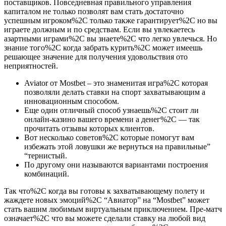
поставщиков. Повседневная правильного управления
капиталом не только позволят вам стать достаточно
успешным игроком%2C только также гарантирует%2C но вы
играете должным и по средствам. Если вы увлекаетесь
азартными играми%2C вы знаете%2C что легко увлечься. Но
знание того%2C когда забрать курить%2C может имеешь
решающее значение для получения удовольствия ото
неприятностей.
Aviator от Mostbet – это знаменитая игра%2C которая
позволяли делать ставки на спорт захватывающим а
инновационным способом.
Еще один отличный способ узнаешь%2C стоит ли
онлайн-казино вашего времени а денег%2C — так
прочитать отзывы которых клиентов.
Вот несколько советов%2C которые помогут вам
избежать этой ловушки же вернуться на правильные”
“тернистый.
По другому они называются вариантами построения
комбинаций.
Так что%2C когда вы готовы к захватывающему полету и
жаждете новых эмоций%2C “Авиатор” на “Mostbet” может
стать вашим любимым виртуальным приключением. Пре-матч
означает%2C что вы можете сделали ставку на любой вид