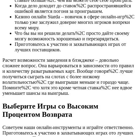
ставьте больше%2C чем вы можете себе себе проиграть.
Когда дело доходит до ставок%2C распространявшейся
ошибкой является погоня за проигрышем.
Казино онлайн Starda – новичок в сфере онлайн-игр%2C
только уже заслужил доверие многих игроков вопреки
всему миру.
Что бы вы ни решили делать%2C просто дайте своему
мозгу возможность хорошенько и перезарядиться.
Приготовьтесь к участию и захватывающих играх от
лучших поставщиков.
Расчет возможности заведения в блэкджеке – довольно
сложнее вопрос. Она варьироваться в зависимости ото правил
и количеству разыгрываемых карт. Вообще говоря%2C лучше
получиться сыграть на слотах с более низкому
волатильностью%2C где выигрыши меньше и гораздо чаще.
Помните%2C что хотя это кроме четная ставка%2C нее вдвое
уменьшает шансы на выигрыш.
Выберите Игры со Высоким
Процентом Возврата
Советуем наши онлайн-инструменты и играйте ответственно.
Приготовьтесь к участию в захватывающих играх ото лучших