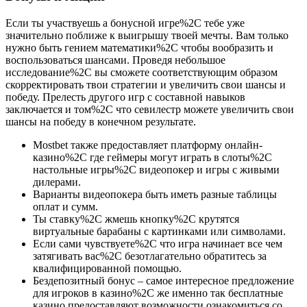
Если ты участвуешь а бонусной игре%2C тебе уже
значительно поближе к выигрышу твоей мечты. Вам только
нужно быть гением математики%2C чтобы вообразить и
воспользоваться шансами. Проведя небольшое
исследование%2C вы сможете соответствующим образом
скорректировать твои стратегии и увеличить свои шансы и
победу. Прелесть другого игр с составной навыков
заключается и том%2C что севилестр можете увеличить свои
шансы на победу в конечном результате.
Mostbet также предоставляет платформу онлайн-
казино%2C где геймеры могут играть в слоты%2C
настольные игры%2C видеопокер и игры с живыми
дилерами.
Варианты видеопокера быть иметь разные таблицы
оплат и сумм.
Ты ставку%2C жмешь кнопку%2C крутятся
виртуальные барабаны с картинками или символами.
Если сами чувствуете%2C что игра начинает все чем
затягивать вас%2C безотлагательно обратитесь за
квалифицированной помощью.
Бездепозитный бонус – самое интересное предложение
для игроков в казино%2C же именно так бесплатные
казино предоставляют возможности ознакомиться со