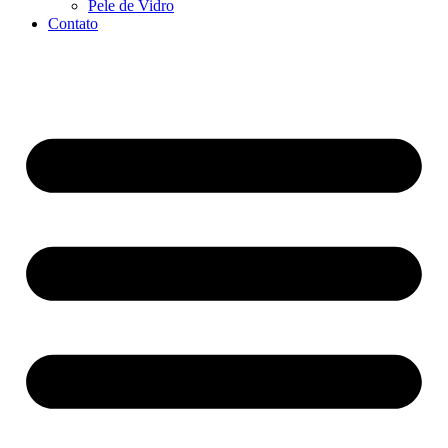
Pele de Vidro
Contato