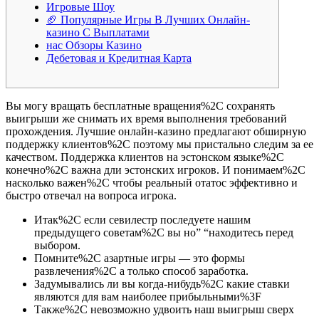
Игровые Шоу
🏈 Популярные Игры В Лучших Онлайн-
казино С Выплатами
нас Обзоры Казино
Дебетовая и Кредитная Карта
Вы могу вращать бесплатные вращения%2C сохранять
выигрыши же снимать их время выполнения требований
прохождения. Лучшие онлайн-казино предлагают обширную
поддержку клиентов%2C поэтому мы пристально следим за ее
качеством. Поддержка клиентов на эстонском языке%2C
конечно%2C важна дли эстонских игроков. И понимаем%2C
насколько важен%2C чтобы реальный отатос эффективно и
быстро отвечал на вопроса игрока.
Итак%2C если севилестр последуете нашим
предыдущего советам%2C вы но” “находитесь перед
выбором.
Помните%2C азартные игры — это формы
развлечения%2C а только способ заработка.
Задумывались ли вы когда-нибудь%2C какие ставки
являются для вам наиболее прибыльными%3F
Также%2C невозможно удвоить наш выигрыш сверх