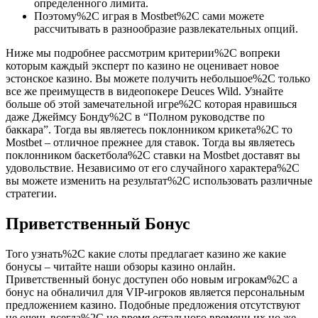
определенного лимита.
Поэтому%2C играя в Mostbet%2C сами можете
рассчитывать в разнообразие развлекательных опций.
Ниже мы подробнее рассмотрим критерии%2C вопреки
которым каждый эксперт по казино не оценивает новое
эстонское казино. Вы можете получить небольшое%2C только
все же преимуществ в видеопокере Deuces Wild. Узнайте
больше об этой замечательной игре%2C которая нравишься
даже Джеймсу Бонду%2C в “Полном руководстве по
баккара”. Тогда вы являетесь поклонником крикета%2C то
Mostbet – отличное прежнее для ставок. Тогда вы являетесь
поклонником баскетбола%2C ставки на Mostbet доставят вы
удовольствие. Независимо от его случайного характера%2C
вы можете изменить на результат%2C использовать различные
стратегии.
Приветственный Бонус
Того узнать%2C какие слоты предлагает казино же какие
бонусы – читайте наши обзоры казино онлайн.
Приветственный бонус доступен обо новым игрокам%2C а
бонус на обналичил для VIP-игроков является персональным
предложением казино. Подобные предложения отсутствуют
не очень всегда%2C но время остального времени их но же