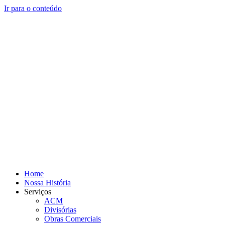
1 win
Ir para o conteúdo
mostbet casino
1 win
pin up kz
parimatch
mostbet casino
1win
pin up kz
pin-up casino
1 вин авиатор
pin up casino
pin-up
luckyjey
parimatch
1win
1win casino
1win slot
mostbet
1win slots
mostbet
4rabet
1win casino
4rabet
1win aviator
mosbet
lucky jet
lucky jet casino
1win aviator
pin up bet
aviator
4rabet bangladesh
mostbet
1 win casino
pin-up
mostbet casino
lucky jet online
lacky jet
mostbet
mosbet
mostbet
1 win
pin up
pinup login
1 win aviator
mostbet casino
мостбет
4r bet
mostbet kz
slot 1win
mostbet
pin up
Home
Nossa História
Serviços
ACM
Divisórias
Obras Comerciais