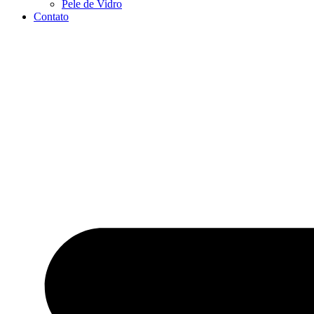
Pele de Vidro
Contato